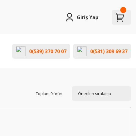
Giriş Yap
0(539) 370 70 07
0(531) 309 69 37
Toplam 0 ürün