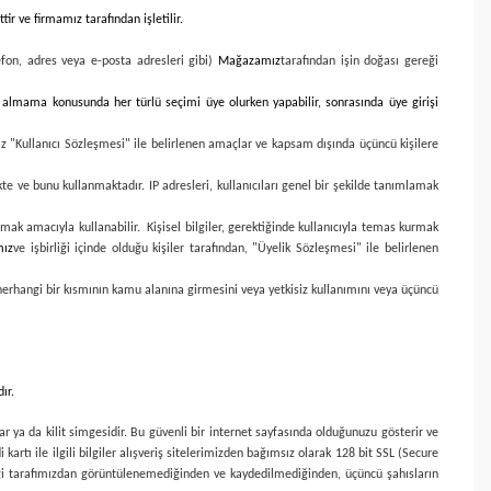
tir ve firmamız tarafından işletilir.
elefon, adres veya e-posta adresleri gibi)
Mağazamız
tarafından işin doğası gereği
ıp almama konusunda her türlü seçimi üye olurken yapabilir, sonrasında üye girişi
ız "Kullanıcı Sözleşmesi" ile belirlenen amaçlar ve kapsam dışında üçüncü kişilere
kte ve bunu kullanmaktadır. IP adresleri, kullanıcıları genel bir şekilde tanımlamak
mak amacıyla kullanabilir. Kişisel bilgiler, gerektiğinde kullanıcıyla temas kurmak
mız
ve işbirliği içinde olduğu kişiler tarafından, "Üyelik Sözleşmesi" ile belirlenen
a herhangi bir kısmının kamu alanına girmesini veya yetkisiz kullanımını veya üçüncü
ır.
ar ya da kilit simgesidir. Bu güvenli bir internet sayfasında olduğunuzu gösterir ve
i kartı ile ilgili bilgiler alışveriş sitelerimizden bağımsız olarak 128 bit SSL (Secure
ir bilgi tarafımızdan görüntülenemediğinden ve kaydedilmediğinden, üçüncü şahısların