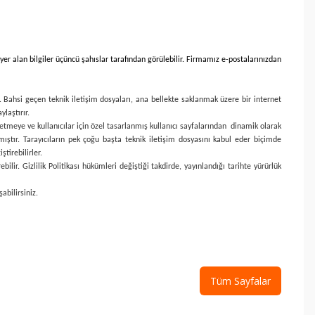
yer alan bilgiler üçüncü şahıslar tarafından görülebilir. Firmamız e-postalarınızdan
r. Bahsi geçen teknik iletişim dosyaları, ana bellekte saklanmak üzere bir internet
laştırır.
lde etmeye ve kullanıcılar için özel tasarlanmış kullanıcı sayfalarından dinamik olarak
ıştır. Tarayıcıların pek çoğu başta teknik iletişim dosyasını kabul eder biçimde
tirebilirler.
lir. Gizlilik Politikası hükümleri değiştiği takdirde, yayınlandığı tarihte yürürlük
abilirsiniz.
Tüm Sayfalar