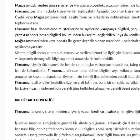
Mağazamızda verilen tüm servisler ve
www.masotoyedekparca.com
adresinde ka
Firmamız,
çeşitli amaçlarla kişisel veriler toplayabilir. Aşağıda, toplanan kişisel ve
Üyelik veya
Mağazamız
üzerindeki çeşitli form ve anketlerin doldurulması suretiy
toplanmaktadır.
Firmamız bazı dönemlerde müşterilerine ve üyelerine kampanya bilgileri, yeni ürü
yaptıktan sonra hesap bilgileri bölümünden bu seçimi değiştirilebilir ya da kendisine
Mağazamız
üzerinden veya eposta ile gerçekleştirilen onay sürecinde, üyelerimiz 
açıklanmayacaktır.
Sistemle ilgili sorunların tanımlanması ve verilen hizmet ile ilgili çıkabilecek sor
ve kapsamlı demografik bilgi toplamak amacıyla da kullanılabilir.
Firmamız
, Üyelik Sözleşmesi ile belirlenen amaçlar ve kapsam dışında da, talep ed
için de kullanılabilir.
Firmamız
tarafından talep edilen bilgiler veya kullanıcı tar
amaçlar ve kapsam dışında da, üyelerimizin kimliği ifşa edilmeden çeşitli istatisti
Firmamız
, gizli bilgileri kesinlikle özel ve gizli tutmayı, bunu bir sır saklama 
bir kişiye ifşasını önlemek için gerekli tüm tedbirleri almayı ve gerekli özeni gös
KREDİ KARTI GÜVENLİĞİ
Firmamız
, alışveriş sitelerimizden alışveriş yapan kredi kartı sahiplerinin güvenli
İşlemler sürecine girdiğinizde güvenli bir sitede olduğunuzu anlamak için dikkat et
her türlü bilgileriniz şifrelenerek korunur. Bu bilgiler, ancak satış işlemleri sürecin
Sockets Layer) protokolü ile şifrelenip sorgulanmak üzere ilgili bankaya ulaştırılı