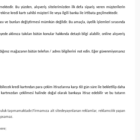
enmektedir. Bu yüzden, alışveriş sitelerimizden ilk defa sipariş veren müşterilerin
irse kredi kartı sahibi müşteri ile veya ilgili banka ile irtibata geçilmektedir.
aşması ve bunları değiştirmesi mümkün değildir. Bu amaçla, üyelik işlemleri sırasında
yede aklınıza takılan bütün konular hakkında detaylı bilgi alabilir, online alışveriş
ldığınız mağazanın bütün telefon / adres bilgilerini not edin. Eğer güvenmiyorsanız
ubilecek kredi kartından para çekim itirazlarına karşı 60 gün süre ile bekletilip daha
 kartınızdan çekilmesi halinde doğal olarak bankaya itiraz edebilir ve bu tutarın
mluluk taşımamaktadır.
Firmamıza ait sitede
yayınlanan reklamlar, reklamcılık yapan
 kapsamaz.
zere;