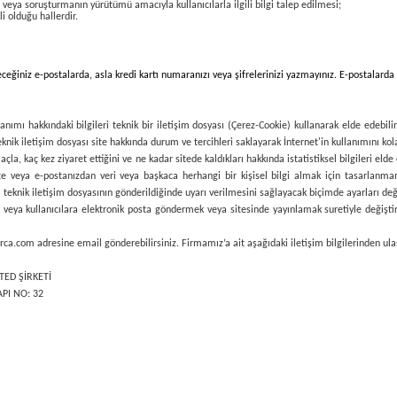
a veya soruşturmanın yürütümü amacıyla kullanıcılarla ilgili bilgi talep edilmesi;
li olduğu hallerdir.
ceğiniz e-postalarda, asla kredi kartı numaranızı veya şifrelerinizi yazmayınız. E-postalarda 
anımı hakkındaki bilgileri teknik bir iletişim dosyası (Çerez-Cookie) kullanarak elde edebili
knik iletişim dosyası site hakkında durum ve tercihleri saklayarak İnternet'in kullanımını kolay
 amaçla, kaç kez ziyaret ettiğini ve ne kadar sitede kaldıkları hakkında istatistiksel bilgileri e
kte veya e-postanızdan veri veya başkaca herhangi bir kişisel bilgi almak için tasarlanmam
teknik iletişim dosyasının gönderildiğinde uyarı verilmesini sağlayacak biçimde ayarları değiş
eya kullanıcılara elektronik posta göndermek veya sitesinde yayınlamak suretiyle değiştirebi
parca.com
adresine email gönderebilirsiniz. Firmamız’a ait aşağıdaki iletişim bilgilerinden ulaş
TED ŞİRKETİ
PI NO: 32