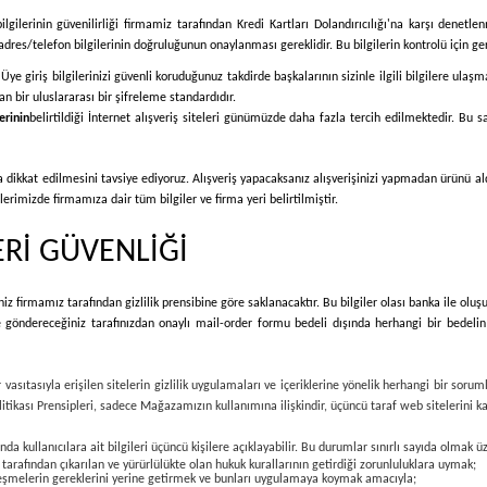
lgilerinin güvenilirliği firmamiz tarafından Kredi Kartları Dolandırıcılığı'na karşı denetl
dres/telefon bilgilerinin doğruluğunun onaylanması gereklidir. Bu bilgilerin kontrolü için gerek
z. Üye giriş bilgilerinizi güvenli koruduğunuz takdirde başkalarının sizinle ilgili bilgilere ul
n bir uluslararası bir şifreleme standardıdır.
erinin
belirtildiği İnternet alışveriş siteleri günümüzde daha fazla tercih edilmektedir. Bu sa
na dikkat edilmesini tavsiye ediyoruz. Alışveriş yapacaksanız alışverişinizi yapmadan ürünü a
lerimizde firmamıza dair tüm bilgiler ve firma yeri belirtilmiştir.
ERİ GÜVENLİĞİ
niz firmamız tarafından gizlilik prensibine göre saklanacaktır. Bu bilgiler olası banka ile oluş
ze göndereceğiniz tarafınızdan onaylı mail-order formu bedeli dışında herhangi bir bedelin
vasıtasıyla erişilen sitelerin gizlilik uygulamaları ve içeriklerine yönelik herhangi bir soru
k Politikası Prensipleri, sadece Mağazamızın kullanımına ilişkindir, üçüncü taraf web sitelerini
nda kullanıcılara ait bilgileri üçüncü kişilere açıklayabilir. Bu durumlar sınırlı sayıda olmak ü
arafından çıkarılan ve yürürlülükte olan hukuk kurallarının getirdiği zorunluluklara uymak;
leşmelerin gereklerini yerine getirmek ve bunları uygulamaya koymak amacıyla;