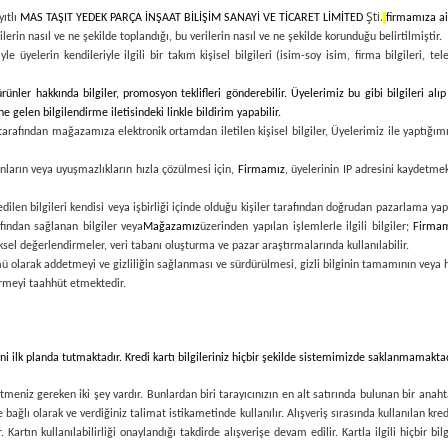
Şti.
yıtlı
MAS TAŞIT YEDEK PARÇA İNŞAAT BİLİŞİM SANAYİ VE TİCARET LİMİTED
firmamıza ait
rilerin nasıl ve ne şekilde toplandığı, bu verilerin nasıl ve ne şekilde korunduğu belirtilmiştir.
le üyelerin kendileriyle ilgili bir takım kişisel bilgileri (isim-soy isim, firma bilgileri, t
nler hakkında bilgiler, promosyon teklifleri gönderebilir. Üyelerimiz bu gibi bilgileri al
 gelen bilgilendirme iletisindeki linkle bildirim yapabilir.
tarafından mağazamıza elektronik ortamdan iletilen kişisel bilgiler, Üyelerimiz ile yaptığım
unların veya uyuşmazlıkların hızla çözülmesi için,
Firmamız
, üyelerinin IP adresini kaydetme
ilen bilgileri kendisi veya işbirliği içinde olduğu kişiler tarafından doğrudan pazarlama yap
afından sağlanan bilgiler veya
Mağazamız
üzerinden yapılan işlemlerle ilgili bilgiler;
Firma
ksel değerlendirmeler, veri tabanı oluşturma ve pazar araştırmalarında kullanılabilir.
yükümü olarak addetmeyi ve gizliliğin sağlanması ve sürdürülmesi, gizli bilginin tamamının vey
termeyi taahhüt etmektedir.
ğini ilk planda tutmaktadır. Kredi kartı bilgileriniz hiçbir şekilde sistemimizde saklanmamaktad
meniz gereken iki şey vardır. Bunlardan biri tarayıcınızın en alt satırında bulunan bir anaht
e bağlı olarak ve verdiğiniz talimat istikametinde kullanılır. Alışveriş sırasında kullanılan kred
r. Kartın kullanılabilirliği onaylandığı takdirde alışverişe devam edilir. Kartla ilgili hiçb