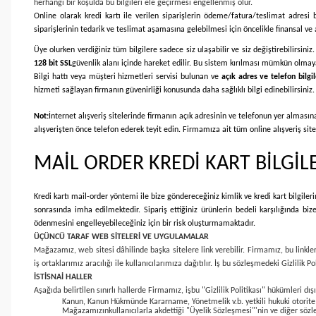
herhangi bir koşulda bu bilgileri ele geçirmesi engellenmiş olur.
Online olarak kredi kartı ile verilen siparişlerin ödeme/fatura/teslimat adresi bi
siparişlerinin tedarik ve teslimat aşamasına gelebilmesi için öncelikle finansal ve a
Üye olurken verdiğiniz tüm bilgilere sadece siz ulaşabilir ve siz değiştirebilirsini
128 bit SSL
güvenlik alanı içinde hareket edilir. Bu sistem kırılması mümkün olmaya
Bilgi hattı veya müşteri hizmetleri servisi bulunan ve
açık adres ve telefon bilgil
hizmeti sağlayan firmanın güvenirliği konusunda daha sağlıklı bilgi edinebilirsiniz.
Not:
İnternet alışveriş sitelerinde firmanın açık adresinin ve telefonun yer alması
alışverişten önce telefon ederek teyit edin. Firmamıza ait tüm online alışveriş site
MAİL ORDER KREDİ KART BİLGİL
Kredi kartı mail-order yöntemi ile bize göndereceğiniz kimlik ve kredi kart bilgileri
sonrasında imha edilmektedir. Sipariş ettiğiniz ürünlerin bedeli karşılığında bi
ödenmesini engelleyebileceğiniz için bir risk oluşturmamaktadır.
ÜÇÜNCÜ TARAF WEB SİTELERİ VE UYGULAMALAR
Mağazamız, web sitesi dâhilinde başka sitelere link verebilir. Firmamız, bu linkler 
iş ortaklarımız aracılığı ile kullanıcılarımıza dağıtılır. İş bu sözleşmedeki Gizlili
İSTİSNAİ HALLER
Aşağıda belirtilen sınırlı hallerde Firmamız, işbu "Gizlilik Politikası" hükümleri dışı
Kanun, Kanun Hükmünde Kararname, Yönetmelik v.b. yetkili hukuki otorite t
Mağazamızınkullanıcılarla akdettiği "Üyelik Sözleşmesi"'nin ve diğer söz