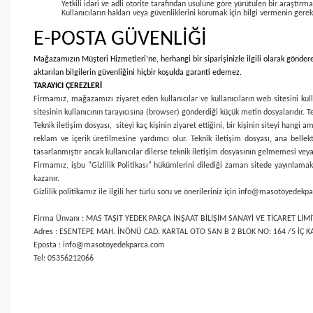
Yetkili idari ve adli otorite tarafından usulüne göre yürütülen bir araştırm
Kullanıcıların hakları veya güvenliklerini korumak için bilgi vermenin gerek
E-POSTA GÜVENLİĞİ
Mağazamızın Müşteri Hizmetleri’ne, herhangi bir siparişinizle ilgili olarak göndere
aktarılan bilgilerin güvenliğini hiçbir koşulda garanti edemez.
TARAYICI ÇEREZLERİ
Firmamız, mağazamızı ziyaret eden kullanıcılar ve kullanıcıların web sitesini kull
sitesinin kullanıcının tarayıcısına (browser) gönderdiği küçük metin dosyalarıdır. Te
Teknik iletişim dosyası, siteyi kaç kişinin ziyaret ettiğini, bir kişinin siteyi hangi
reklam ve içerik üretilmesine yardımcı olur. Teknik iletişim dosyası, ana belle
tasarlanmıştır ancak kullanıcılar dilerse teknik iletişim dosyasının gelmemesi veya 
Firmamız, işbu "Gizlilik Politikası" hükümlerini dilediği zaman sitede yayınlamak v
kazanır.
Gizlilik politikamız ile ilgili her türlü soru ve önerileriniz için info@masotoyedek
Firma Ünvanı : MAS TAŞIT YEDEK PARÇA İNŞAAT BİLİŞİM SANAYİ VE TİCARET LİMİ
Adres : ESENTEPE MAH. İNÖNÜ CAD. KARTAL OTO SAN B 2 BLOK NO: 164 /5 İÇ KA
Eposta : info@masotoyedekparca.com
Tel: 05356212066