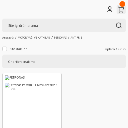
Anasayfa
MOTOR YAĞI VE KATKILAR
PETRONAS
ANTİFRİZ
Stoktakiler
Toplam 1 ürün