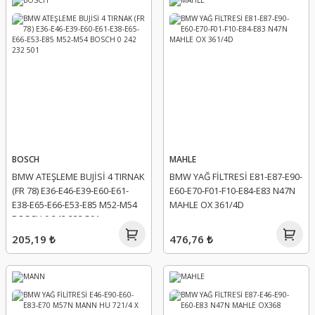
BOSCH
MAHLE
BMW ATEŞLEME BUJİSİ 4 TIRNAK
BMW YAĞ FİLTRESİ E81-E87-E90-
(FR 78) E36-E46-E39-E60-E61-
E60-E70-F01-F10-E84-E83 N47N
E38-E65-E66-E53-E85 M52-M54
MAHLE OX 361/4D
BOSCH 0 242 232 501
205,19 ₺
476,76 ₺