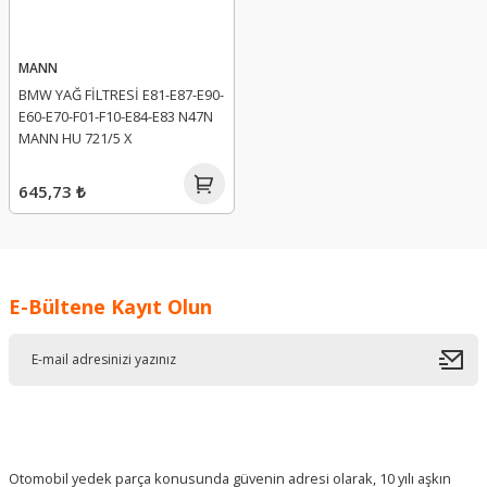
MANN
BMW YAĞ FİLTRESİ E81-E87-E90-
E60-E70-F01-F10-E84-E83 N47N
MANN HU 721/5 X
645,73 ₺
E-Bültene Kayıt Olun
Otomobil yedek parça konusunda güvenin adresi olarak, 10 yılı aşkın