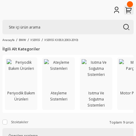
Anasayfa
BMW
X SERİSİ
X SERİSİ X3 E83 (2003-2010)
İlgili Alt Kategoriler
Periyodik Bakım
Ateşleme
Isıtma Ve
Motor Pa
Ürünleri
Sistemleri
Soğutma
Sistemleri
Stoktakiler
Toplam 9 ürün