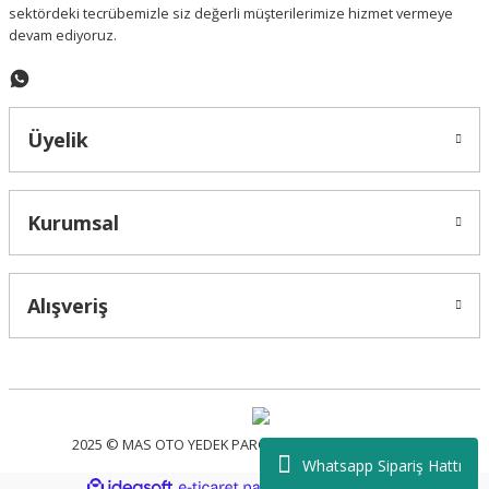
sektördeki tecrübemizle siz değerli müşterilerimize hizmet vermeye
devam ediyoruz.
Üyelik
Kurumsal
Alışveriş
2025 © MAS OTO YEDEK PARÇA - Tüm Hakları Saklıdır.
Whatsapp Sipariş Hattı
ideasoft
ile
e-