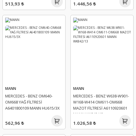
513,93 ₺
1.446,56 ₺
MANN
MANN
MERCEDES - BENZ OM640-
MERCEDES - BENZ W638-W901-
OM668 YAĞ FİLTRESİ
W168-W414 OM611-OM668
A6401800109 MANN HU615/3X
MAZOT FİLTRESİ A6110920601
MANN WK842/13
562,96 ₺
1.026,58 ₺