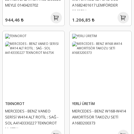
MEYLE 0140420702
A1682401617 LEMFÖRDER
2263701
944,46 ₺
1.206,85 ₺
TEKNOROT
YERLİ ÜRETİM
MERCEDES - BENZ VANEO
MERCEDES - BENZ W168-W414
SERİSİ W414 ALT ROTİL : SAĞ -
AMORTİSÖR TAKOZU SETİ
SOL A4143330227 TEKNOROT
A1683200373
M-675K