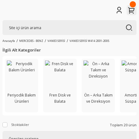
Anasayfa
MERCEDES - BENZ
VANEO SERİSİ
VANEO SERİSİ W414 2001-2005
İlgili Alt Kategoriler
Periyodik Bakım
Fren Disk ve
Ön – Arka Takım
Amortis
Ürünleri
Balata
ve Direksiyon
Süspan
Stoktakiler
Toplam 20 ürün