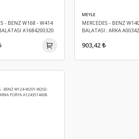
MEYLE
 - BENZ W168 - W414
MERCEDES - BENZ W140
BALATASI A1684200320
BALATASI : ARKA A0034
140420702
MEYLE 0252130515
₺
903,42 ₺