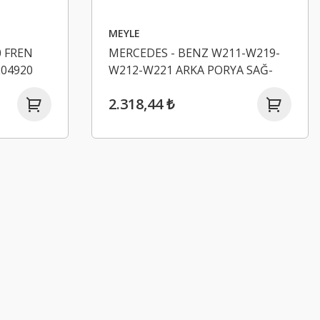
MEYLE
 FREN
MERCEDES - BENZ W211-W219-
204920
W212-W221 ARKA PORYA SAĞ-
SOL A2113570508
2.318,44 ₺