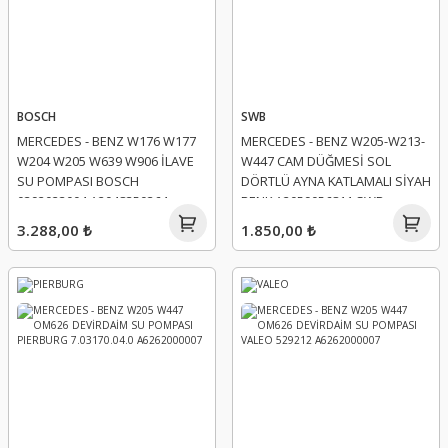
BOSCH
SWB
MERCEDES - BENZ W176 W177
MERCEDES - BENZ W205-W213-
W204 W205 W639 W906 İLAVE
W447 CAM DÜĞMESİ SOL
SU POMPASI BOSCH
DÖRTLÜ AYNA KATLAMALI SİYAH
0392023004 A2048350364
RENK A2059056811 SWB
A6398350064
3.288,00 ₺
1.850,00 ₺