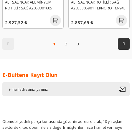
ALT SALINCAK ALUMİNYUM
ALT SALINCAK ROTİLLİ : SAĞ
ROTİLLİ : SAĞ A2053301605
A2053305901 TEKNOROT M-945
TEKNOROT M-942
2.927,52 ₺
2.887,69 ₺
1
2
3
E-Bültene Kayıt Olun
Otomobil yedek parça konusunda güvenin adresi olarak, 10 yılı aşkın
sektördeki tecrübemizle siz değerli müşterilerimize hizmet vermeye