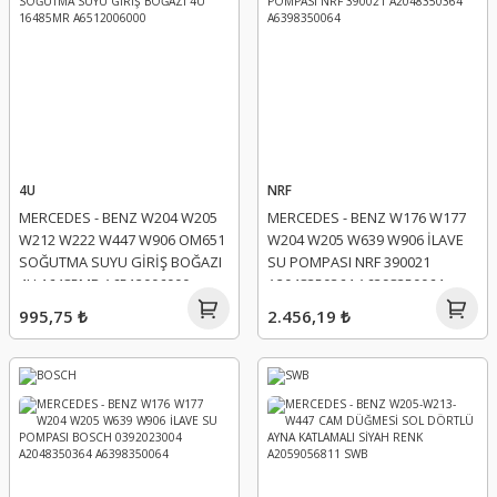
4U
NRF
MERCEDES - BENZ W204 W205
MERCEDES - BENZ W176 W177
W212 W222 W447 W906 OM651
W204 W205 W639 W906 İLAVE
SOĞUTMA SUYU GİRİŞ BOĞAZI
SU POMPASI NRF 390021
4U 16485MR A6512006000
A2048350364 A6398350064
995,75 ₺
2.456,19 ₺