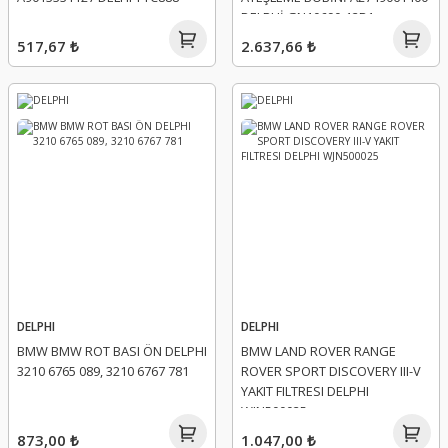
DELPHİ GN10690-12B1
517,67 ₺
2.637,66 ₺
DELPHI
DELPHI
BMW BMW ROT BASI ÖN DELPHI
BMW LAND ROVER RANGE
3210 6765 089, 3210 6767 781
ROVER SPORT DISCOVERY III-V
YAKIT FILTRESI DELPHI
WJN500025
873,00 ₺
1.047,00 ₺