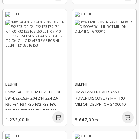
DELPHI
DELPHI
BMW E46-E81-E82-E87-E88-E90-
BMW LAND ROVER RANGE
E91-E92-E93-F20-F21-F22-F23-
ROVER DISCOVERY I-II-III ROT
F30-F31-F34-F35-F32-F33-F36-
MILI ÖN DELPHI QHG100010
E60-E61-F07-F10-F11-F18-F12-
F13-E63-E64-E65-E66-F01-F02-
1.232,00 ₺
3.667,00 ₺
F04-G11-G12 ATESLEME BOBINI
DELPHI 12138616153