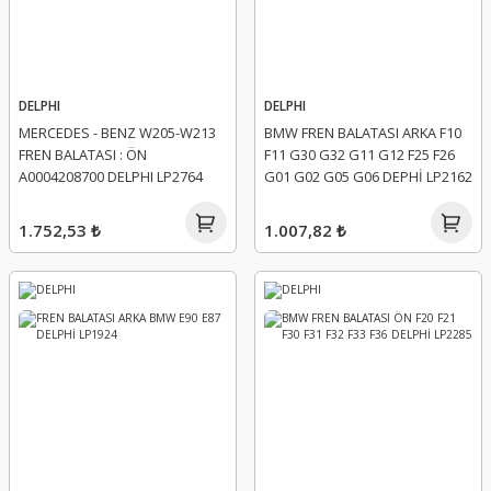
DELPHI
DELPHI
MERCEDES - BENZ W205-W213
BMW FREN BALATASI ARKA F10
FREN BALATASI : ÖN
F11 G30 G32 G11 G12 F25 F26
A0004208700 DELPHI LP2764
G01 G02 G05 G06 DEPHİ LP2162
1.752,53 ₺
1.007,82 ₺