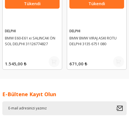
Tükendi
Tükendi
DELPHI
DELPHI
BMW E60-E61 xi SALINCAK ÖN
BMW BMW VIRAJ ASKI ROTU
SOL DELPHI 31126774827
DELPHI 3135 6751 080
1.545,00 ₺
671,00 ₺
E-Bültene Kayıt Olun