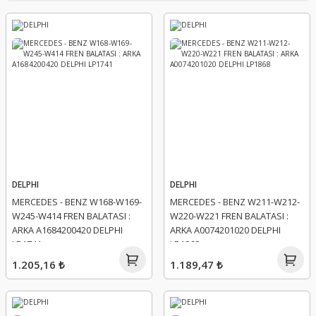
DELPHI
DELPHI
MERCEDES - BENZ W168-W169-
MERCEDES - BENZ W211-W212-
W245-W414 FREN BALATASI :
W220-W221 FREN BALATASI :
ARKA A1684200420 DELPHI
ARKA A0074201020 DELPHI
LP1741
LP1868
1.205,16 ₺
1.189,47 ₺