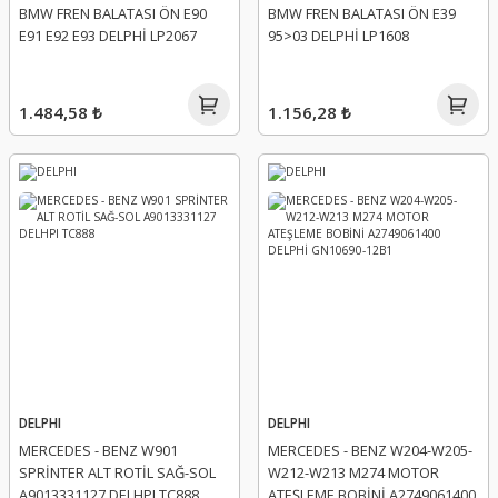
BMW FREN BALATASI ÖN E90
BMW FREN BALATASI ÖN E39
E91 E92 E93 DELPHİ LP2067
95>03 DELPHİ LP1608
1.484,58 ₺
1.156,28 ₺
DELPHI
DELPHI
MERCEDES - BENZ W901
MERCEDES - BENZ W204-W205-
SPRİNTER ALT ROTİL SAĞ-SOL
W212-W213 M274 MOTOR
A9013331127 DELHPI TC888
ATEŞLEME BOBİNİ A2749061400