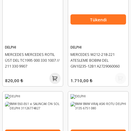
Tükendi
DELPHI
DELPHI
MERCEDES MERCEDES ROTIL
MERCEDES W212-218-221
ÜST DEL TC1995 000 330 1007 //
ATESLEME BOBINI DEL
211 330 9907
GN10235-12B1 A2729060060
820,00 ₺
1.710,00 ₺