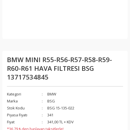
BMW MINI R55-R56-R57-R58-R59-
R60-R61 HAVA FILTRESI BSG
13717534845
Kategori
BMW
Marka
BSG
Stok Kodu
BSG 15-135-022
Piyasa Fiyatı
341
Fiyat
341,00 TL + KDV
*36,79 ₺ den başlayan taksitlerle!