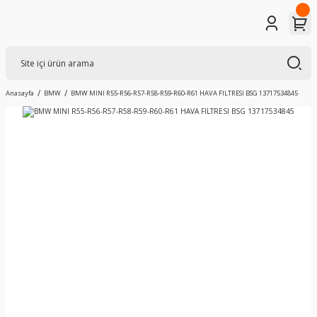
Anasayfa
BMW
BMW MINI R55-R56-R57-R58-R59-R60-R61 HAVA FILTRESI BSG 13717534845