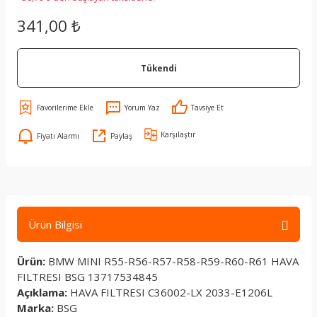
341,00 ₺
Tükendi
Yorum Yaz
Tavsiye Et
Karşılaştır
Fiyatı Alarmı
Paylaş
Ürün Bilgisi
Ürün:
BMW MINI R55-R56-R57-R58-R59-R60-R61 HAVA
FILTRESI BSG 13717534845
Açıklama:
HAVA FILTRESI C36002-LX 2033-E1206L
Marka:
BSG