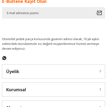
E-Bültene Kayıt Olun
Ürün resmi kalitesiz, bozuk veya görüntülenemiyor.
Ürün açıklamasında eksik bilgiler bulunuyor.
Ürün bilgilerinde hatalar bulunuyor.
Ürün fiyatı diğer sitelerden daha pahalı.
Bu ürüne benzer farklı alternatifler olmalı.
Otomobil yedek parça konusunda güvenin adresi olarak, 10 yılı aşkın
sektördeki tecrübemizle siz değerli müşterilerimize hizmet vermeye
devam ediyoruz.
Gönder
Üyelik
Kurumsal