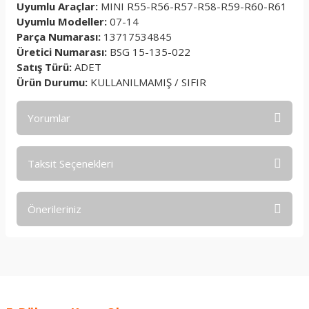
Uyumlu Araçlar:
MINI R55-R56-R57-R58-R59-R60-R61
Uyumlu Modeller:
07-14
Parça Numarası:
13717534845
Üretici Numarası:
BSG 15-135-022
Satış Türü:
ADET
Ürün Durumu:
KULLANILMAMIŞ / SIFIR
Yorumlar
Taksit Seçenekleri
Bu ürüne ilk yorumu siz yapın!
Önerileriniz
Yorum Yaz
Bu ürünün fiyat bilgisi, resim, ürün açıklamalarında ve diğer
konularda yetersiz gördüğünüz noktaları öneri formunu
kullanarak tarafımıza iletebilirsiniz.
Görüş ve önerileriniz için teşekkür ederiz.