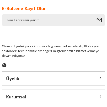
E-Bültene Kayıt Olun
Ürün resmi kalitesiz, bozuk veya görüntülenemiyor.
Ürün açıklamasında eksik bilgiler bulunuyor.
Ürün bilgilerinde hatalar bulunuyor.
Ürün fiyatı diğer sitelerden daha pahalı.
Bu ürüne benzer farklı alternatifler olmalı.
Otomobil yedek parça konusunda güvenin adresi olarak, 10 yılı aşkın
sektördeki tecrübemizle siz değerli müşterilerimize hizmet vermeye
devam ediyoruz.
Gönder
Üyelik
Kurumsal