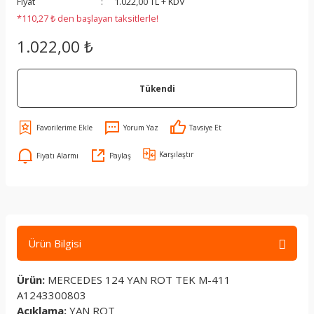
Fiyat
1.022,00 TL + KDV
*110,27 ₺ den başlayan taksitlerle!
1.022,00 ₺
Tükendi
Yorum Yaz
Tavsiye Et
Karşılaştır
Fiyatı Alarmı
Paylaş
Ürün Bilgisi
Ürün:
MERCEDES 124 YAN ROT TEK M-411
A1243300803
Açıklama:
YAN ROT