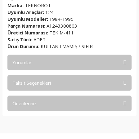
Marka:
TEKNOROT
Uyumlu Araçlar:
124
Uyumlu Modeller:
1984-1995
Parça Numarası:
A1243300803
Üretici Numarası:
TEK M-411
Satış Türü:
ADET
Ürün Durumu:
KULLANILMAMIŞ / SIFIR
Yorumlar
Taksit Seçenekleri
Bu ürüne ilk yorumu siz yapın!
Önerileriniz
Yorum Yaz
Bu ürünün fiyat bilgisi, resim, ürün açıklamalarında ve diğer
konularda yetersiz gördüğünüz noktaları öneri formunu
kullanarak tarafımıza iletebilirsiniz.
Görüş ve önerileriniz için teşekkür ederiz.