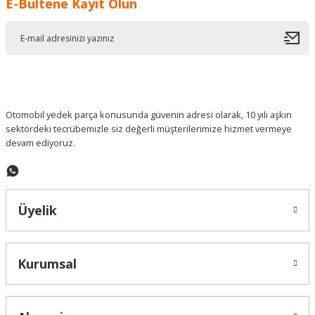
E-Bültene Kayıt Olun
Ürün resmi kalitesiz, bozuk veya görüntülenemiyor.
Ürün açıklamasında eksik bilgiler bulunuyor.
Ürün bilgilerinde hatalar bulunuyor.
Ürün fiyatı diğer sitelerden daha pahalı.
Bu ürüne benzer farklı alternatifler olmalı.
Otomobil yedek parça konusunda güvenin adresi olarak, 10 yılı aşkın
sektördeki tecrübemizle siz değerli müşterilerimize hizmet vermeye
devam ediyoruz.
Gönder
Üyelik
Kurumsal