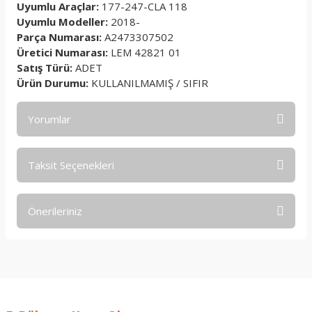
Uyumlu Araçlar:
177-247-CLA 118
Uyumlu Modeller:
2018-
Parça Numarası:
A2473307502
Üretici Numarası:
LEM 42821 01
Satış Türü:
ADET
Ürün Durumu:
KULLANILMAMIŞ / SIFIR
Yorumlar
Taksit Seçenekleri
Bu ürüne ilk yorumu siz yapın!
Önerileriniz
Yorum Yaz
Bu ürünün fiyat bilgisi, resim, ürün açıklamalarında ve diğer
konularda yetersiz gördüğünüz noktaları öneri formunu
kullanarak tarafımıza iletebilirsiniz.
Görüş ve önerileriniz için teşekkür ederiz.