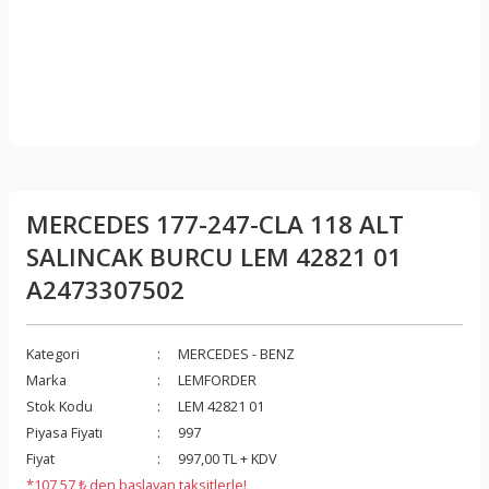
MERCEDES 177-247-CLA 118 ALT
SALINCAK BURCU LEM 42821 01
A2473307502
Kategori
MERCEDES - BENZ
Marka
LEMFORDER
Stok Kodu
LEM 42821 01
Piyasa Fiyatı
997
Fiyat
997,00 TL + KDV
*107,57 ₺ den başlayan taksitlerle!