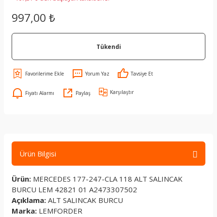
997,00 ₺
Tükendi
Yorum Yaz
Tavsiye Et
Karşılaştır
Fiyatı Alarmı
Paylaş
Ürün Bilgisi
Ürün:
MERCEDES 177-247-CLA 118 ALT SALINCAK
BURCU LEM 42821 01 A2473307502
Açıklama:
ALT SALINCAK BURCU
Marka:
LEMFORDER