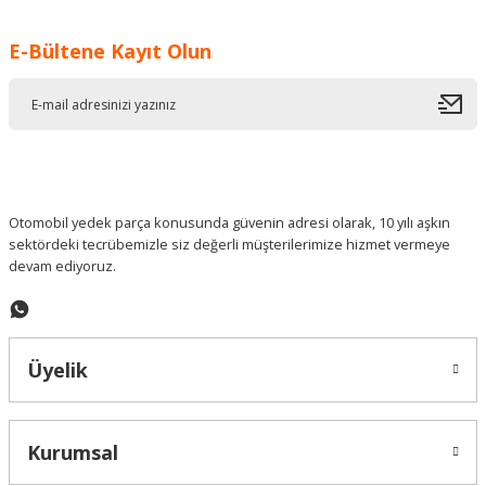
Görüş ve önerileriniz için teşekkür ederiz.
E-Bültene Kayıt Olun
Ürün resmi kalitesiz, bozuk veya görüntülenemiyor.
Ürün açıklamasında eksik bilgiler bulunuyor.
Ürün bilgilerinde hatalar bulunuyor.
Ürün fiyatı diğer sitelerden daha pahalı.
Bu ürüne benzer farklı alternatifler olmalı.
Otomobil yedek parça konusunda güvenin adresi olarak, 10 yılı aşkın
sektördeki tecrübemizle siz değerli müşterilerimize hizmet vermeye
devam ediyoruz.
Gönder
Üyelik
Kurumsal