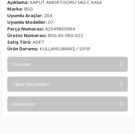
Açıklama:
KAPUT AMORTISÖRÜ SAG C KASA
Marka:
BSG
Uyumlu Araçlar:
204
Uyumlu Modeller:
07-
Parça Numarası:
A2049800964
Üretici Numarası:
BSG 60-980-022
Satış Türü:
ADET
Ürün Durumu:
KULLANILMAMIŞ / SIFIR
Yorumlar
Taksit Seçenekleri
Bu ürüne ilk yorumu siz yapın!
Önerileriniz
Yorum Yaz
Bu ürünün fiyat bilgisi, resim, ürün açıklamalarında ve diğer
konularda yetersiz gördüğünüz noktaları öneri formunu
kullanarak tarafımıza iletebilirsiniz.