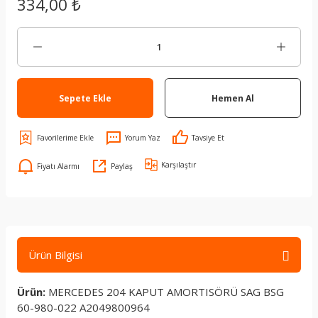
334,00 ₺
Sepete Ekle
Hemen Al
Yorum Yaz
Tavsiye Et
Karşılaştır
Fiyatı Alarmı
Paylaş
Ürün Bilgisi
Ürün:
MERCEDES 204 KAPUT AMORTISÖRÜ SAG BSG
60-980-022 A2049800964