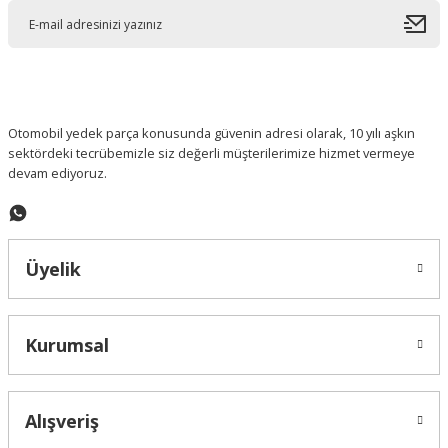
Ürün açıklamasında eksik bilgiler bulunuyor.
Ürün bilgilerinde hatalar bulunuyor.
Ürün fiyatı diğer sitelerden daha pahalı.
Bu ürüne benzer farklı alternatifler olmalı.
Otomobil yedek parça konusunda güvenin adresi olarak, 10 yılı aşkın
sektördeki tecrübemizle siz değerli müşterilerimize hizmet vermeye
devam ediyoruz.
Gönder
Üyelik
Kurumsal
Alışveriş