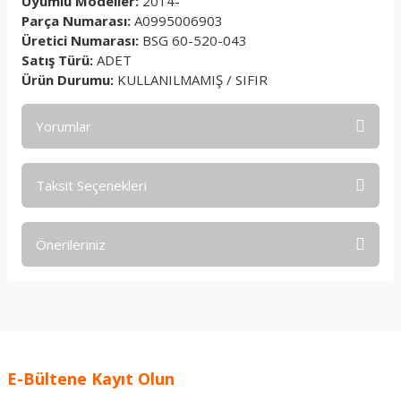
Uyumlu Modeller:
2014-
Parça Numarası:
A0995006903
Üretici Numarası:
BSG 60-520-043
Satış Türü:
ADET
Ürün Durumu:
KULLANILMAMIŞ / SIFIR
Yorumlar
Taksit Seçenekleri
Bu ürüne ilk yorumu siz yapın!
Önerileriniz
Yorum Yaz
Bu ürünün fiyat bilgisi, resim, ürün açıklamalarında ve diğer
konularda yetersiz gördüğünüz noktaları öneri formunu
kullanarak tarafımıza iletebilirsiniz.
Görüş ve önerileriniz için teşekkür ederiz.
E-Bültene Kayıt Olun
Ürün resmi kalitesiz, bozuk veya görüntülenemiyor.