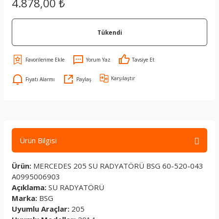
4.878,00 ₺
Tükendi
Yorum Yaz
Tavsiye Et
Karşılaştır
Fiyatı Alarmı
Paylaş
Ürün Bilgisi
Ürün:
MERCEDES 205 SU RADYATÖRÜ BSG 60-520-043
A0995006903
Açıklama:
SU RADYATÖRÜ
Marka:
BSG
Uyumlu Araçlar:
205