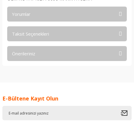
Yorumlar
Taksit Seçenekleri
Bu ürüne ilk yorumu siz yapın!
Önerileriniz
Yorum Yaz
Bu ürünün fiyat bilgisi, resim, ürün açıklamalarında ve diğer
konularda yetersiz gördüğünüz noktaları öneri formunu
kullanarak tarafımıza iletebilirsiniz.
Görüş ve önerileriniz için teşekkür ederiz.
E-Bültene Kayıt Olun
Ürün resmi kalitesiz, bozuk veya görüntülenemiyor.
Ürün açıklamasında eksik bilgiler bulunuyor.
Ürün bilgilerinde hatalar bulunuyor.
Ürün fiyatı diğer sitelerden daha pahalı.