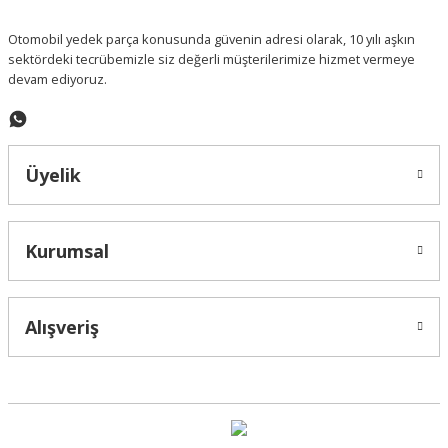
Bu ürüne benzer farklı alternatifler olmalı.
Otomobil yedek parça konusunda güvenin adresi olarak, 10 yılı aşkın
sektördeki tecrübemizle siz değerli müşterilerimize hizmet vermeye
devam ediyoruz.
Gönder
Üyelik
Kurumsal
Alışveriş