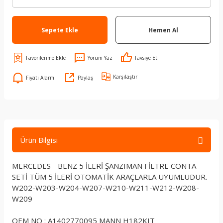
Sepete Ekle
Hemen Al
Yorum Yaz
Tavsiye Et
Karşılaştır
Fiyatı Alarmı
Paylaş
Ürün Bilgisi
MERCEDES - BENZ 5 İLERİ ŞANZIMAN FİLTRE CONTA
SETİ TÜM 5 İLERİ OTOMATİK ARAÇLARLA UYUMLUDUR.
W202-W203-W204-W207-W210-W211-W212-W208-
W209
OEM NO : A1402770095 MANN H182KIT