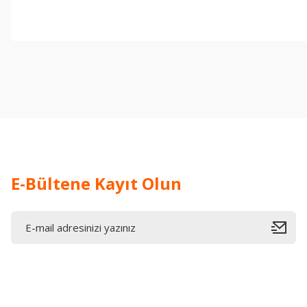
Bu ürünün fiyat bilgisi, resim, ürün açıklamalarında ve diğer konul
Görüş ve önerileriniz için teşekkür ederiz.
Ürün resmi kalitesiz, bozuk veya görüntülenemiyor.
Ürün açıklamasında eksik bilgiler bulunuyor.
Ürün bilgilerinde hatalar bulunuyor.
Ürün fiyatı diğer sitelerden daha pahalı.
Bu ürüne benzer farklı alternatifler olmalı.
E-Bültene Kayıt Olun