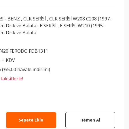
S - BENZ
,
CLK SERİSİ
,
CLK SERİSİ W208 C208 (1997-
en Disk ve Balata
,
E SERİSİ
,
E SERİSİ W210 (1995-
en Disk ve Balata
7420 FERODO FDB1311
L + KDV
₺ (%5,00 havale indirimi)
aksitlerle!
Sepete Ekle
Hemen Al