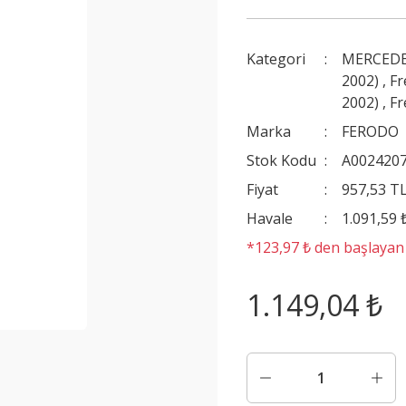
Kategori
MERCEDE
2002)
,
Fr
2002)
,
Fr
Marka
FERODO
Stok Kodu
A002420
Fiyat
957,53 T
Havale
1.091,59 
*123,97 ₺ den başlayan t
1.149,04 ₺