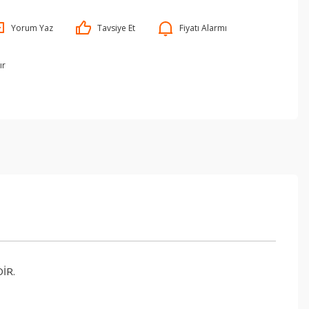
Yorum Yaz
Tavsiye Et
Fiyatı Alarmı
ır
İR.