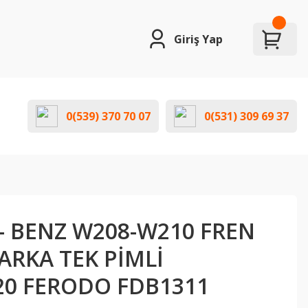
Giriş Yap
0(539) 370 70 07
0(531) 309 69 37
- BENZ W208-W210 FREN
 ARKA TEK PİMLİ
20 FERODO FDB1311