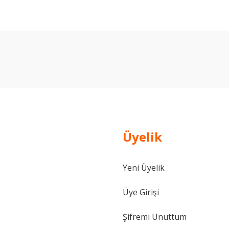
arda yetersiz gördüğünüz noktaları öneri formunu kullanarak tarafımıza ilet
Bu ürüne ilk yorumu siz yapın!
Yorum Yaz
Üyelik
Yeni Üyelik
Gönder
Üye Girişi
Şifremi Unuttum