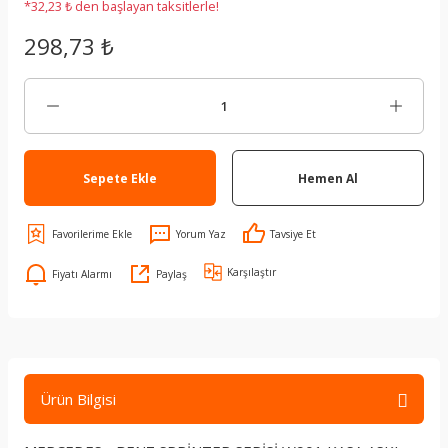
*32,23 ₺ den başlayan taksitlerle!
298,73 ₺
Sepete Ekle
Hemen Al
Yorum Yaz
Tavsiye Et
Karşılaştır
Fiyatı Alarmı
Paylaş
Ürün Bilgisi