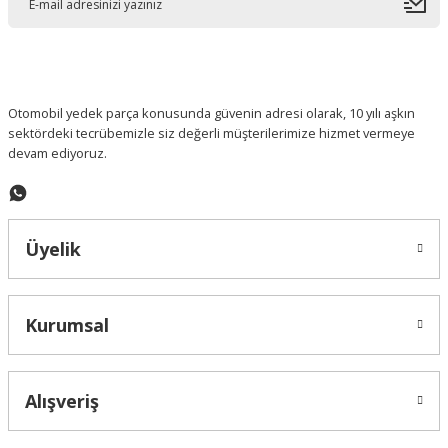
Ürün bilgilerinde hatalar bulunuyor.
Ürün fiyatı diğer sitelerden daha pahalı.
Bu ürüne benzer farklı alternatifler olmalı.
Otomobil yedek parça konusunda güvenin adresi olarak, 10 yılı aşkın
sektördeki tecrübemizle siz değerli müşterilerimize hizmet vermeye
devam ediyoruz.
Gönder
Üyelik
Kurumsal
Alışveriş