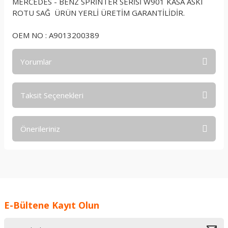
MERCEDES - BENZ SPRİNTER SERİSİ W901 KASA ASKI
ROTU SAĞ ÜRÜN YERLİ ÜRETİM GARANTİLİDİR.
OEM NO : A9013200389
Yorumlar
Taksit Seçenekleri
Bu ürüne ilk yorumu siz yapın!
Önerileriniz
Yorum Yaz
Bu ürünün fiyat bilgisi, resim, ürün açıklamalarında ve diğer
konularda yetersiz gördüğünüz noktaları öneri formunu
kullanarak tarafımıza iletebilirsiniz.
Görüş ve önerileriniz için teşekkür ederiz.
E-Bültene Kayıt Olun
Ürün resmi kalitesiz, bozuk veya görüntülenemiyor.
Ürün açıklamasında eksik bilgiler bulunuyor.