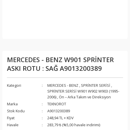
MERCEDES - BENZ W901 SPRİNTER
ASKI ROTU : SAĞ A9013200389
Kategori
MERCEDES - BENZ
,
SPRİNTER SERİSİ
,
SPRİNTER SERİSİ W901 W902 W903 (1995-
2006)
,
Ön – Arka Takım ve Direksiyon
Marka
TEKNOROT
Stok Kodu
A9013200389
Fiyat
248,94 TL + KDV
Havale
283,79 ₺ (%5,00 havale indirimi)