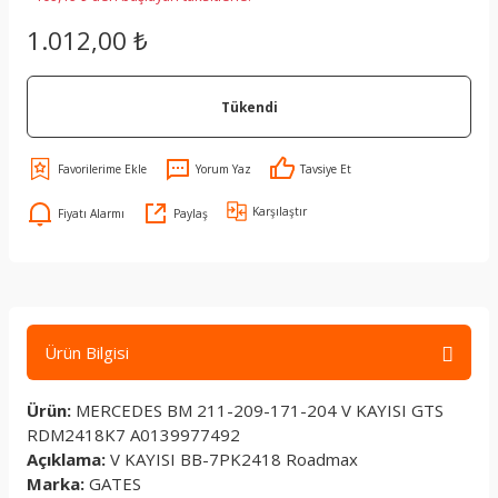
1.012,00 ₺
Tükendi
Yorum Yaz
Tavsiye Et
Karşılaştır
Fiyatı Alarmı
Paylaş
Ürün Bilgisi
Ürün:
MERCEDES BM 211-209-171-204 V KAYISI GTS
RDM2418K7 A0139977492
Açıklama:
V KAYISI BB-7PK2418 Roadmax
Marka:
GATES