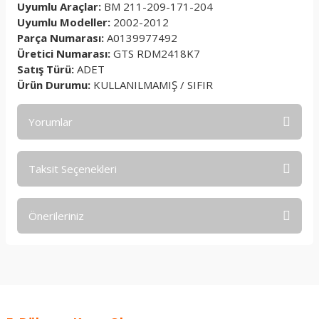
Uyumlu Araçlar:
BM 211-209-171-204
Uyumlu Modeller:
2002-2012
Parça Numarası:
A0139977492
Üretici Numarası:
GTS RDM2418K7
Satış Türü:
ADET
Ürün Durumu:
KULLANILMAMIŞ / SIFIR
Yorumlar
Taksit Seçenekleri
Bu ürüne ilk yorumu siz yapın!
Önerileriniz
Yorum Yaz
Bu ürünün fiyat bilgisi, resim, ürün açıklamalarında ve diğer
konularda yetersiz gördüğünüz noktaları öneri formunu
kullanarak tarafımıza iletebilirsiniz.
Görüş ve önerileriniz için teşekkür ederiz.