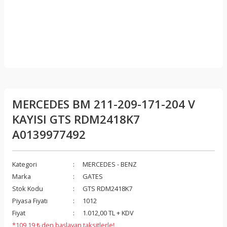
MERCEDES BM 211-209-171-204 V
KAYISI GTS RDM2418K7
A0139977492
Kategori
MERCEDES - BENZ
Marka
GATES
Stok Kodu
GTS RDM2418K7
Piyasa Fiyatı
1012
Fiyat
1.012,00 TL + KDV
*109,19 ₺ den başlayan taksitlerle!