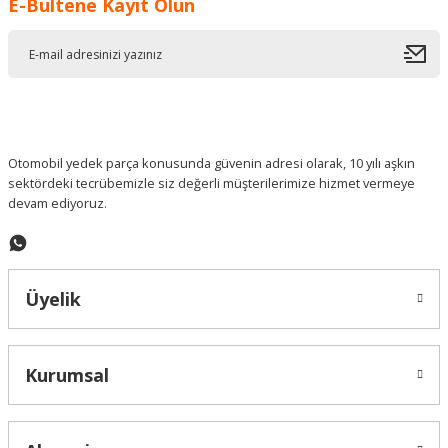
E-Bültene Kayıt Olun
Ürün resmi kalitesiz, bozuk veya görüntülenemiyor.
Ürün açıklamasında eksik bilgiler bulunuyor.
Ürün bilgilerinde hatalar bulunuyor.
Ürün fiyatı diğer sitelerden daha pahalı.
Bu ürüne benzer farklı alternatifler olmalı.
Otomobil yedek parça konusunda güvenin adresi olarak, 10 yılı aşkın
sektördeki tecrübemizle siz değerli müşterilerimize hizmet vermeye
devam ediyoruz.
Gönder
Üyelik
Kurumsal