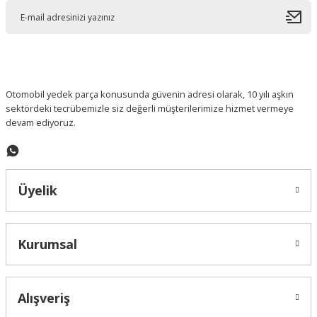
Ürün açıklamasında eksik bilgiler bulunuyor.
Ürün bilgilerinde hatalar bulunuyor.
Ürün fiyatı diğer sitelerden daha pahalı.
Bu ürüne benzer farklı alternatifler olmalı.
Otomobil yedek parça konusunda güvenin adresi olarak, 10 yılı aşkın
sektördeki tecrübemizle siz değerli müşterilerimize hizmet vermeye
devam ediyoruz.
Gönder
Üyelik
Kurumsal
Alışveriş