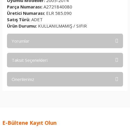
Uyumlu Modeller:
2005-2014
Parça Numarası:
A2721840080
Üretici Numarası:
ELR 585.090
Satış Türü:
ADET
Ürün Durumu:
KULLANILMAMIŞ / SIFIR
Yorumlar
Taksit Seçenekleri
Bu ürüne ilk yorumu siz yapın!
Önerileriniz
Yorum Yaz
Bu ürünün fiyat bilgisi, resim, ürün açıklamalarında ve diğer
konularda yetersiz gördüğünüz noktaları öneri formunu
kullanarak tarafımıza iletebilirsiniz.
Görüş ve önerileriniz için teşekkür ederiz.
E-Bültene Kayıt Olun
Ürün resmi kalitesiz, bozuk veya görüntülenemiyor.