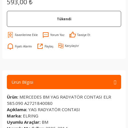
593,00 ₺
Tükendi
Yorum Yaz
Tavsiye Et
Karşılaştır
Fiyatı Alarmı
Paylaş
Ürün Bilgisi
Ürün:
MERCEDES BM YAG RADYATÖR CONTASI ELR
585.090 A2721840080
Açıklama:
YAG RADYATÖR CONTASI
Marka:
ELRING
Uyumlu Araçlar:
BM