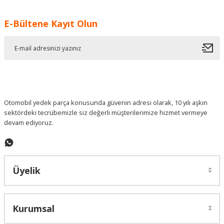
Görüş ve önerileriniz için teşekkür ederiz.
E-Bültene Kayıt Olun
Ürün resmi kalitesiz, bozuk veya görüntülenemiyor.
Ürün açıklamasında eksik bilgiler bulunuyor.
Ürün bilgilerinde hatalar bulunuyor.
Ürün fiyatı diğer sitelerden daha pahalı.
Bu ürüne benzer farklı alternatifler olmalı.
Otomobil yedek parça konusunda güvenin adresi olarak, 10 yılı aşkın
sektördeki tecrübemizle siz değerli müşterilerimize hizmet vermeye
devam ediyoruz.
Gönder
Üyelik
Kurumsal