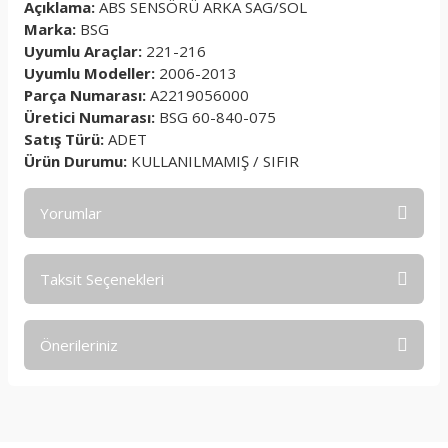
Açıklama:
ABS SENSÖRÜ ARKA SAG/SOL
Marka:
BSG
Uyumlu Araçlar:
221-216
Uyumlu Modeller:
2006-2013
Parça Numarası:
A2219056000
Üretici Numarası:
BSG 60-840-075
Satış Türü:
ADET
Ürün Durumu:
KULLANILMAMIŞ / SIFIR
Yorumlar
Taksit Seçenekleri
Bu ürüne ilk yorumu siz yapın!
Önerileriniz
Yorum Yaz
Bu ürünün fiyat bilgisi, resim, ürün açıklamalarında ve diğer
konularda yetersiz gördüğünüz noktaları öneri formunu
kullanarak tarafımıza iletebilirsiniz.