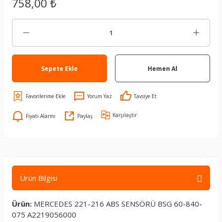
758,00 ₺
Sepete Ekle
Hemen Al
Yorum Yaz
Tavsiye Et
Karşılaştır
Fiyatı Alarmı
Paylaş
Ürün Bilgisi
Ürün:
MERCEDES 221-216 ABS SENSÖRÜ BSG 60-840-
075 A2219056000