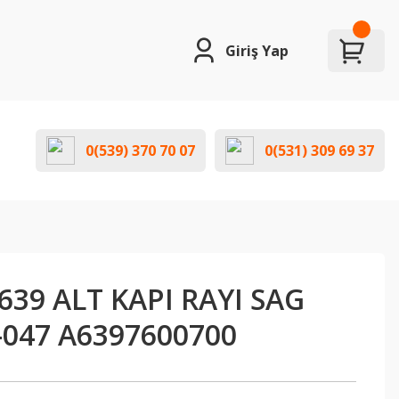
Giriş Yap
0(539) 370 70 07
0(531) 309 69 37
39 ALT KAPI RAYI SAG
-047 A6397600700