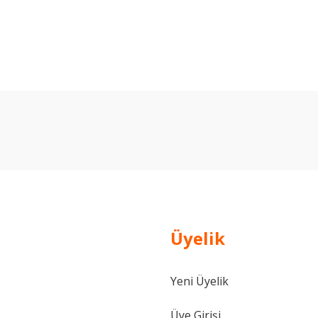
arda yetersiz gördüğünüz noktaları öneri formunu kullanarak tarafımıza ilet
Bu ürüne ilk yorumu siz yapın!
Yorum Yaz
Üyelik
Yeni Üyelik
Gönder
Üye Girişi