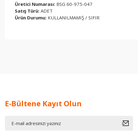
Üretici Numarası:
BSG 60-975-047
Satış Türü:
ADET
Ürün Durumu:
KULLANILMAMIŞ / SIFIR
Bu ürünün fiyat bilgisi, resim, ürün açıklamalarında ve diğer konul
Görüş ve önerileriniz için teşekkür ederiz.
Ürün resmi kalitesiz, bozuk veya görüntülenemiyor.
Ürün açıklamasında eksik bilgiler bulunuyor.
Ürün bilgilerinde hatalar bulunuyor.
Ürün fiyatı diğer sitelerden daha pahalı.
Bu ürüne benzer farklı alternatifler olmalı.
E-Bültene Kayıt Olun