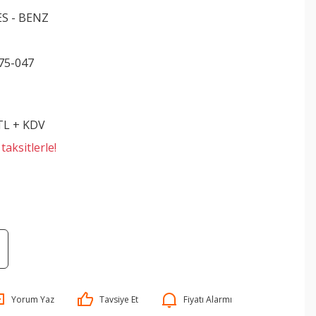
S - BENZ
75-047
 TL + KDV
aksitlerle!
Yorum Yaz
Tavsiye Et
Fiyatı Alarmı