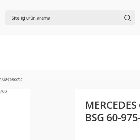
7 A6397600700
MERCEDES 6
BSG 60-975