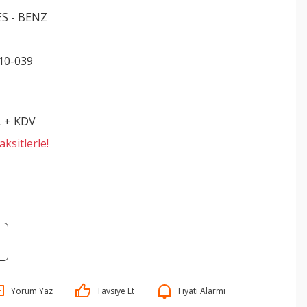
S - BENZ
10-039
L + KDV
ksitlerle!
Yorum Yaz
Tavsiye Et
Fiyatı Alarmı