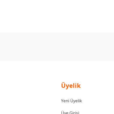
arda yetersiz gördüğünüz noktaları öneri formunu kullanarak tarafımıza ilet
Bu ürüne ilk yorumu siz yapın!
Yorum Yaz
Üyelik
Yeni Üyelik
Gönder
Üye Girişi