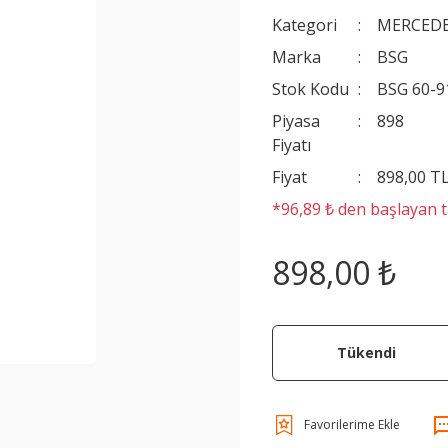
Kategori
MERCEDE
Marka
BSG
Stok Kodu
BSG 60-9
Piyasa
898
Fiyatı
Fiyat
898,00 T
*96,89 ₺ den başlayan ta
898,00 ₺
Tükendi