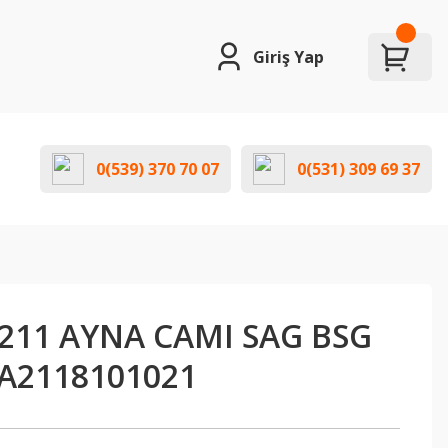
Giriş Yap
0(539) 370 70 07
0(531) 309 69 37
211 AYNA CAMI SAG BSG
 A2118101021