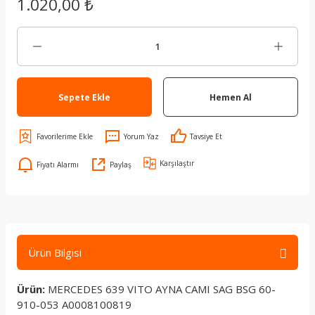
1.020,00 ₺
Sepete Ekle
Hemen Al
Yorum Yaz
Tavsiye Et
Karşılaştır
Fiyatı Alarmı
Paylaş
Ürün Bilgisi
Ürün:
MERCEDES 639 VITO AYNA CAMI SAG BSG 60-
910-053 A0008100819