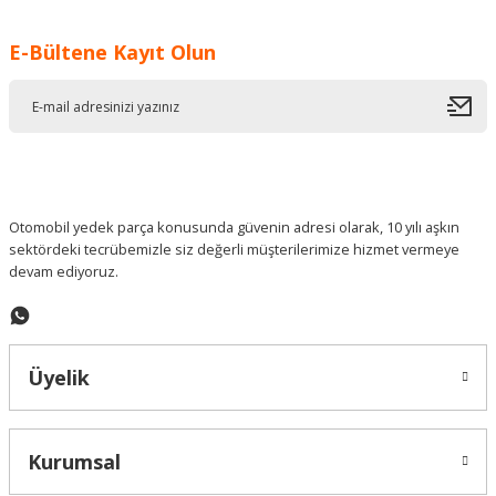
Görüş ve önerileriniz için teşekkür ederiz.
E-Bültene Kayıt Olun
Ürün resmi kalitesiz, bozuk veya görüntülenemiyor.
Ürün açıklamasında eksik bilgiler bulunuyor.
Ürün bilgilerinde hatalar bulunuyor.
Ürün fiyatı diğer sitelerden daha pahalı.
Bu ürüne benzer farklı alternatifler olmalı.
Otomobil yedek parça konusunda güvenin adresi olarak, 10 yılı aşkın
sektördeki tecrübemizle siz değerli müşterilerimize hizmet vermeye
devam ediyoruz.
Gönder
Üyelik
Kurumsal