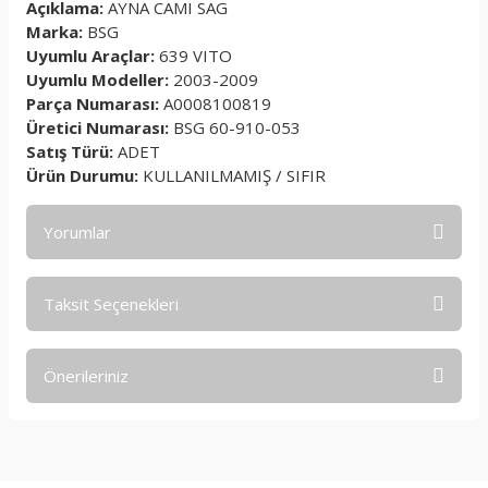
Açıklama:
AYNA CAMI SAG
Marka:
BSG
Uyumlu Araçlar:
639 VITO
Uyumlu Modeller:
2003-2009
Parça Numarası:
A0008100819
Üretici Numarası:
BSG 60-910-053
Satış Türü:
ADET
Ürün Durumu:
KULLANILMAMIŞ / SIFIR
Yorumlar
Taksit Seçenekleri
Bu ürüne ilk yorumu siz yapın!
Önerileriniz
Yorum Yaz
Bu ürünün fiyat bilgisi, resim, ürün açıklamalarında ve diğer
konularda yetersiz gördüğünüz noktaları öneri formunu
kullanarak tarafımıza iletebilirsiniz.