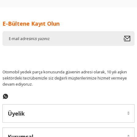
kullanarak tarafımıza iletebilirsiniz.
Görüş ve önerileriniz için teşekkür ederiz.
E-Bültene Kayıt Olun
Ürün resmi kalitesiz, bozuk veya görüntülenemiyor.
Ürün açıklamasında eksik bilgiler bulunuyor.
Ürün bilgilerinde hatalar bulunuyor.
Ürün fiyatı diğer sitelerden daha pahalı.
Bu ürüne benzer farklı alternatifler olmalı.
Otomobil yedek parça konusunda güvenin adresi olarak, 10 yılı aşkın
sektördeki tecrübemizle siz değerli müşterilerimize hizmet vermeye
devam ediyoruz.
Gönder
Üyelik
Kurumsal