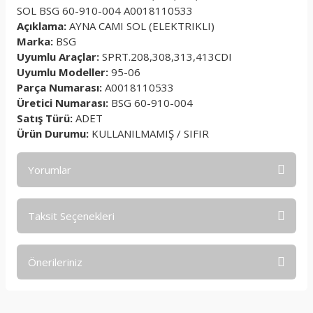
SOL BSG 60-910-004 A0018110533
Açıklama:
AYNA CAMI SOL (ELEKTRIKLI)
Marka:
BSG
Uyumlu Araçlar:
SPRT.208,308,313,413CDI
Uyumlu Modeller:
95-06
Parça Numarası:
A0018110533
Üretici Numarası:
BSG 60-910-004
Satış Türü:
ADET
Ürün Durumu:
KULLANILMAMIŞ / SIFIR
Yorumlar
Taksit Seçenekleri
Bu ürüne ilk yorumu siz yapın!
Önerileriniz
Yorum Yaz
Bu ürünün fiyat bilgisi, resim, ürün açıklamalarında ve diğer
konularda yetersiz gördüğünüz noktaları öneri formunu