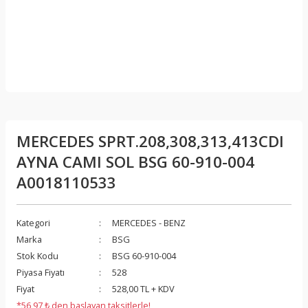
MERCEDES SPRT.208,308,313,413CDI
AYNA CAMI SOL BSG 60-910-004
A0018110533
Kategori
MERCEDES - BENZ
Marka
BSG
Stok Kodu
BSG 60-910-004
Piyasa Fiyatı
528
Fiyat
528,00 TL + KDV
*56,97 ₺ den başlayan taksitlerle!