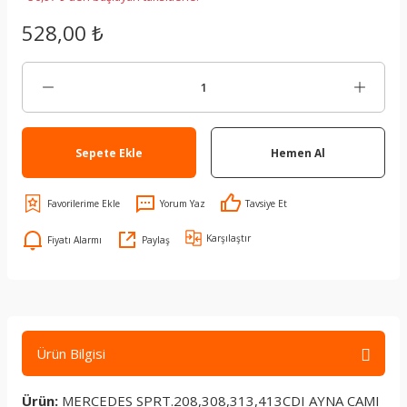
528,00 ₺
Sepete Ekle
Hemen Al
Yorum Yaz
Tavsiye Et
Karşılaştır
Fiyatı Alarmı
Paylaş
Ürün Bilgisi
Ürün:
MERCEDES SPRT.208,308,313,413CDI AYNA CAMI