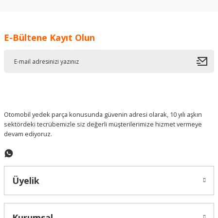
kullanarak tarafımıza iletebilirsiniz.
Görüş ve önerileriniz için teşekkür ederiz.
E-Bültene Kayıt Olun
Ürün resmi kalitesiz, bozuk veya görüntülenemiyor.
Ürün açıklamasında eksik bilgiler bulunuyor.
Ürün bilgilerinde hatalar bulunuyor.
Ürün fiyatı diğer sitelerden daha pahalı.
Bu ürüne benzer farklı alternatifler olmalı.
Otomobil yedek parça konusunda güvenin adresi olarak, 10 yılı aşkın
sektördeki tecrübemizle siz değerli müşterilerimize hizmet vermeye
devam ediyoruz.
Gönder
Üyelik
Kurumsal