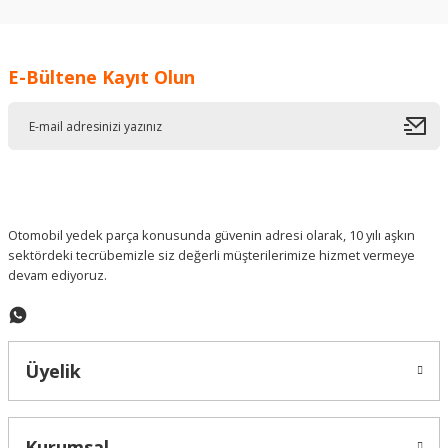
kullanarak tarafımıza iletebilirsiniz.
Görüş ve önerileriniz için teşekkür ederiz.
E-Bültene Kayıt Olun
Ürün resmi kalitesiz, bozuk veya görüntülenemiyor.
Ürün açıklamasında eksik bilgiler bulunuyor.
Ürün bilgilerinde hatalar bulunuyor.
Ürün fiyatı diğer sitelerden daha pahalı.
Bu ürüne benzer farklı alternatifler olmalı.
Otomobil yedek parça konusunda güvenin adresi olarak, 10 yılı aşkın
sektördeki tecrübemizle siz değerli müşterilerimize hizmet vermeye
devam ediyoruz.
Gönder
Üyelik
Kurumsal