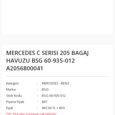
MERCEDES C SERISI 205 BAGAJ
HAVUZU BSG 60-935-012
A2056800041
Kategori
MERCEDES - BENZ
Marka
BSG
Stok Kodu
BSG 60-935-012
Piyasa Fiyatı
847
Fiyat
847,00 TL + KDV
*91,39 ₺ den başlayan taksitlerle!