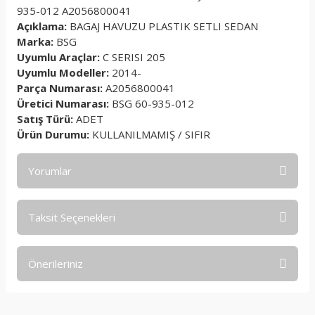
935-012 A2056800041
Açıklama:
BAGAJ HAVUZU PLASTIK SETLI SEDAN
Marka:
BSG
Uyumlu Araçlar:
C SERISI 205
Uyumlu Modeller:
2014-
Parça Numarası:
A2056800041
Üretici Numarası:
BSG 60-935-012
Satış Türü:
ADET
Ürün Durumu:
KULLANILMAMIŞ / SIFIR
Yorumlar
Taksit Seçenekleri
Bu ürüne ilk yorumu siz yapın!
Önerileriniz
Yorum Yaz
Bu ürünün fiyat bilgisi, resim, ürün açıklamalarında ve diğer
konularda yetersiz gördüğünüz noktaları öneri formunu