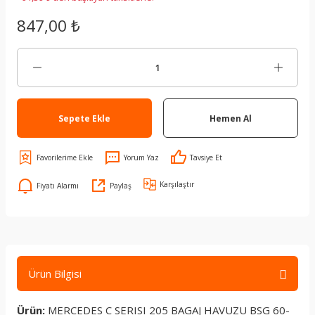
847,00 ₺
Sepete Ekle
Hemen Al
Yorum Yaz
Tavsiye Et
Karşılaştır
Fiyatı Alarmı
Paylaş
Ürün Bilgisi
Ürün:
MERCEDES C SERISI 205 BAGAJ HAVUZU BSG 60-