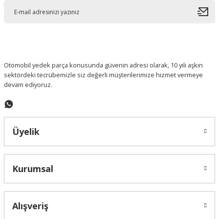
Ürün açıklamasında eksik bilgiler bulunuyor.
Ürün bilgilerinde hatalar bulunuyor.
Ürün fiyatı diğer sitelerden daha pahalı.
Bu ürüne benzer farklı alternatifler olmalı.
Otomobil yedek parça konusunda güvenin adresi olarak, 10 yılı aşkın
sektördeki tecrübemizle siz değerli müşterilerimize hizmet vermeye
devam ediyoruz.
Gönder
Üyelik
Kurumsal
Alışveriş