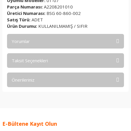
Uyumlu Modeller:
01-07
Parça Numarası:
A2208201010
Üretici Numarası:
BSG 60-860-002
Satış Türü:
ADET
Ürün Durumu:
KULLANILMAMIŞ / SIFIR
Yorumlar
Taksit Seçenekleri
Bu ürüne ilk yorumu siz yapın!
Önerileriniz
Yorum Yaz
Bu ürünün fiyat bilgisi, resim, ürün açıklamalarında ve diğer
konularda yetersiz gördüğünüz noktaları öneri formunu
kullanarak tarafımıza iletebilirsiniz.
Görüş ve önerileriniz için teşekkür ederiz.
E-Bültene Kayıt Olun
Ürün resmi kalitesiz, bozuk veya görüntülenemiyor.