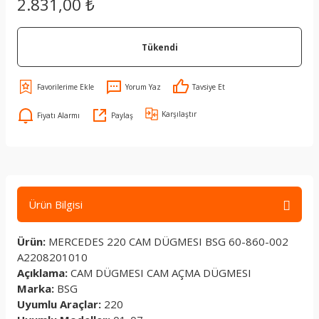
2.831,00 ₺
Tükendi
Yorum Yaz
Tavsiye Et
Karşılaştır
Fiyatı Alarmı
Paylaş
Ürün Bilgisi
Ürün:
MERCEDES 220 CAM DÜGMESI BSG 60-860-002
A2208201010
Açıklama:
CAM DÜGMESI CAM AÇMA DÜGMESI
Marka:
BSG
Uyumlu Araçlar:
220