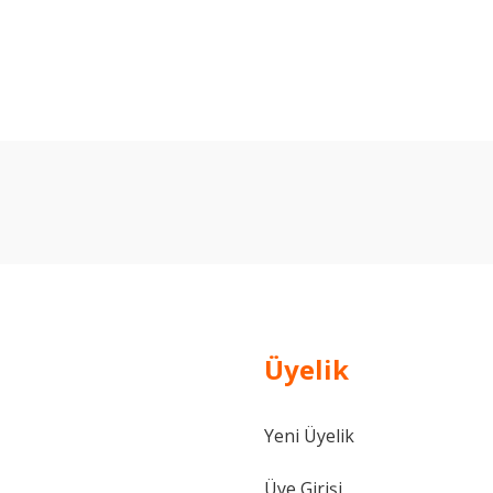
arda yetersiz gördüğünüz noktaları öneri formunu kullanarak tarafımıza ilet
Bu ürüne ilk yorumu siz yapın!
Yorum Yaz
Üyelik
Yeni Üyelik
Gönder
Üye Girişi