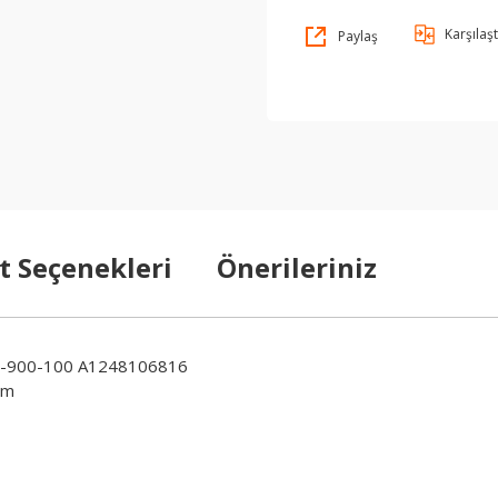
Karşılaşt
Paylaş
t Seçenekleri
Önerileriniz
0-900-100 A1248106816
am