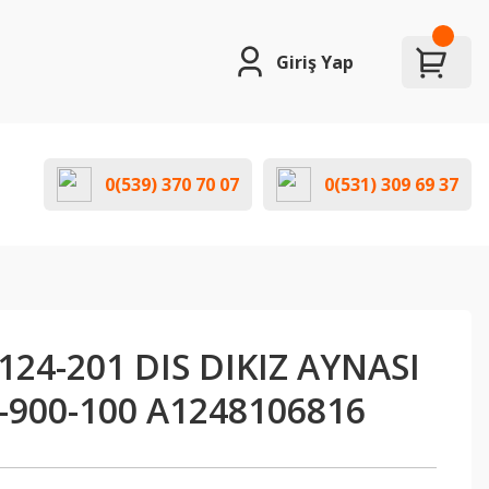
Giriş Yap
0(539) 370 70 07
0(531) 309 69 37
24-201 DIS DIKIZ AYNASI
-900-100 A1248106816