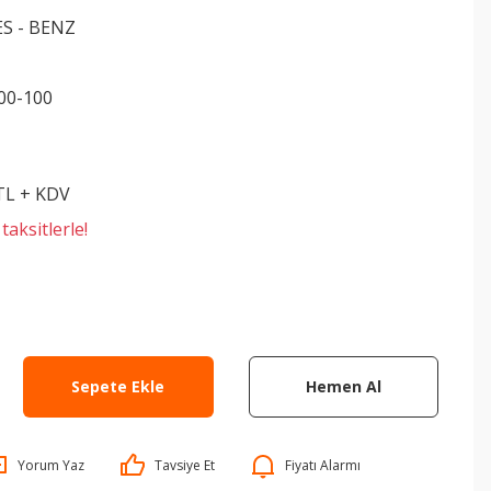
S - BENZ
00-100
 TL + KDV
aksitlerle!
Sepete Ekle
Hemen Al
Yorum Yaz
Tavsiye Et
Fiyatı Alarmı