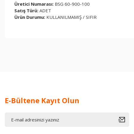
Üretici Numarası:
BSG 60-900-100
Satış Türü:
ADET
Ürün Durumu:
KULLANILMAMIŞ / SIFIR
Bu ürünün fiyat bilgisi, resim, ürün açıklamalarında ve diğer konul
Görüş ve önerileriniz için teşekkür ederiz.
Ürün resmi kalitesiz, bozuk veya görüntülenemiyor.
Ürün açıklamasında eksik bilgiler bulunuyor.
Ürün bilgilerinde hatalar bulunuyor.
Ürün fiyatı diğer sitelerden daha pahalı.
Bu ürüne benzer farklı alternatifler olmalı.
E-Bültene Kayıt Olun