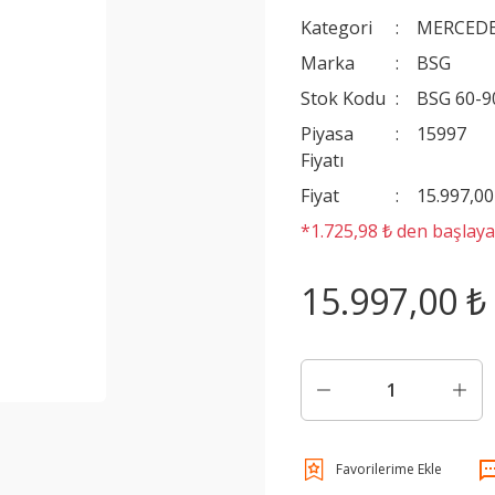
Kategori
MERCEDE
Marka
BSG
Stok Kodu
BSG 60-9
Piyasa
15997
Fiyatı
Fiyat
15.997,0
*1.725,98 ₺ den başlayan
15.997,00 ₺