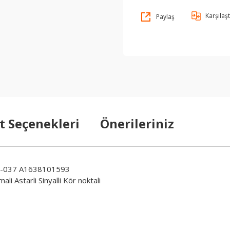
Karşılaşt
Paylaş
t Seçenekleri
Önerileriniz
0-037 A1638101593
li Astarli Sinyalli Kör noktali