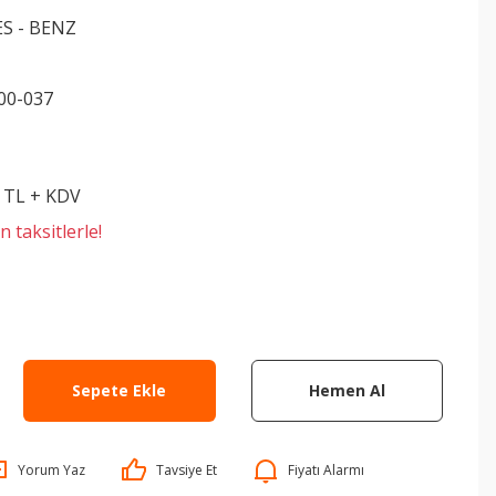
S - BENZ
00-037
0 TL + KDV
 taksitlerle!
Sepete Ekle
Hemen Al
Yorum Yaz
Tavsiye Et
Fiyatı Alarmı