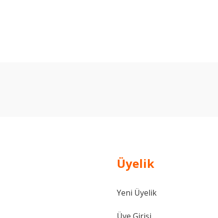
arda yetersiz gördüğünüz noktaları öneri formunu kullanarak tarafımıza ilet
Bu ürüne ilk yorumu siz yapın!
Yorum Yaz
Üyelik
Yeni Üyelik
Gönder
Üye Girişi