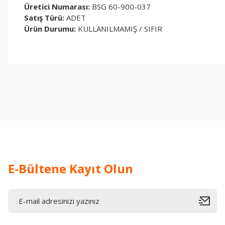
Üretici Numarası:
BSG 60-900-037
Satış Türü:
ADET
Ürün Durumu:
KULLANILMAMIŞ / SIFIR
Bu ürünün fiyat bilgisi, resim, ürün açıklamalarında ve diğer konul
Görüş ve önerileriniz için teşekkür ederiz.
Ürün resmi kalitesiz, bozuk veya görüntülenemiyor.
Ürün açıklamasında eksik bilgiler bulunuyor.
Ürün bilgilerinde hatalar bulunuyor.
Ürün fiyatı diğer sitelerden daha pahalı.
Bu ürüne benzer farklı alternatifler olmalı.
E-Bültene Kayıt Olun