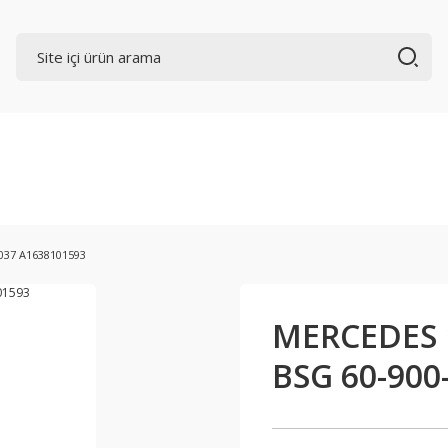
037 A1638101593
MERCEDES 1
BSG 60-900