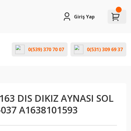
Giriş Yap
0(539) 370 70 07
0(531) 309 69 37
63 DIS DIKIZ AYNASI SOL
-037 A1638101593