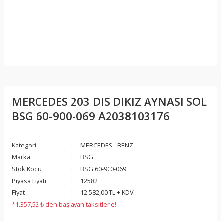
MERCEDES 203 DIS DIKIZ AYNASI SOL
BSG 60-900-069 A2038103176
Kategori
MERCEDES - BENZ
Marka
BSG
Stok Kodu
BSG 60-900-069
Piyasa Fiyatı
12582
Fiyat
12.582,00 TL + KDV
*1.357,52 ₺ den başlayan taksitlerle!