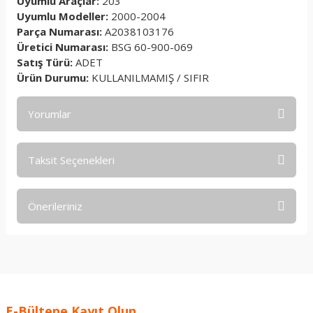
Uyumlu Araçlar:
203
Uyumlu Modeller:
2000-2004
Parça Numarası:
A2038103176
Üretici Numarası:
BSG 60-900-069
Satış Türü:
ADET
Ürün Durumu:
KULLANILMAMIŞ / SIFIR
Yorumlar
Taksit Seçenekleri
Bu ürüne ilk yorumu siz yapın!
Önerileriniz
Yorum Yaz
Bu ürünün fiyat bilgisi, resim, ürün açıklamalarında ve diğer
konularda yetersiz gördüğünüz noktaları öneri formunu
kullanarak tarafımıza iletebilirsiniz.
Görüş ve önerileriniz için teşekkür ederiz.
E-Bültene Kayıt Olun