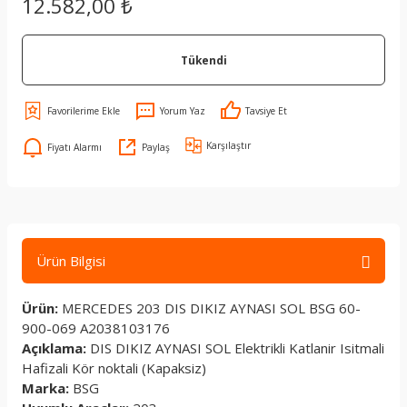
12.582,00 ₺
Tükendi
Yorum Yaz
Tavsiye Et
Karşılaştır
Fiyatı Alarmı
Paylaş
Ürün Bilgisi
Ürün:
MERCEDES 203 DIS DIKIZ AYNASI SOL BSG 60-
900-069 A2038103176
Açıklama:
DIS DIKIZ AYNASI SOL Elektrikli Katlanir Isitmali
Hafizali Kör noktali (Kapaksiz)
Marka:
BSG