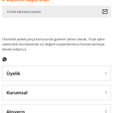
Ürün resmi kalitesiz, bozuk veya görüntülenemiyor.
Ürün açıklamasında eksik bilgiler bulunuyor.
Ürün bilgilerinde hatalar bulunuyor.
Ürün fiyatı diğer sitelerden daha pahalı.
Bu ürüne benzer farklı alternatifler olmalı.
Otomobil yedek parça konusunda güvenin adresi olarak, 10 yılı aşkın
sektördeki tecrübemizle siz değerli müşterilerimize hizmet vermeye
devam ediyoruz.
Gönder
Üyelik
Kurumsal
Alışveriş