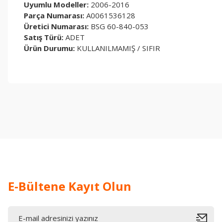
Uyumlu Modeller:
2006-2016
Parça Numarası:
A0061536128
Üretici Numarası:
BSG 60-840-053
Satış Türü:
ADET
Ürün Durumu:
KULLANILMAMIŞ / SIFIR
Bu ürünün fiyat bilgisi, resim, ürün açıklamalarında ve diğer konul
Görüş ve önerileriniz için teşekkür ederiz.
Ürün resmi kalitesiz, bozuk veya görüntülenemiyor.
Ürün açıklamasında eksik bilgiler bulunuyor.
Ürün bilgilerinde hatalar bulunuyor.
Ürün fiyatı diğer sitelerden daha pahalı.
Bu ürüne benzer farklı alternatifler olmalı.
E-Bültene Kayıt Olun