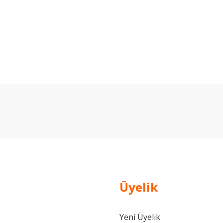
arda yetersiz gördüğünüz noktaları öneri formunu kullanarak tarafımıza ilet
Bu ürüne ilk yorumu siz yapın!
Yorum Yaz
Üyelik
Yeni Üyelik