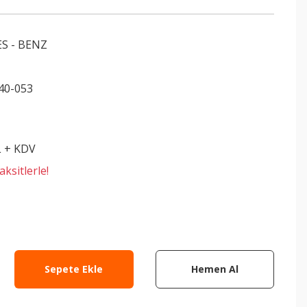
S - BENZ
40-053
L + KDV
ksitlerle!
Sepete Ekle
Hemen Al