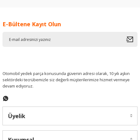
kullanarak tarafımıza iletebilirsiniz.
Görüş ve önerileriniz için teşekkür ederiz.
E-Bültene Kayıt Olun
Ürün resmi kalitesiz, bozuk veya görüntülenemiyor.
Ürün açıklamasında eksik bilgiler bulunuyor.
Ürün bilgilerinde hatalar bulunuyor.
Ürün fiyatı diğer sitelerden daha pahalı.
Bu ürüne benzer farklı alternatifler olmalı.
Otomobil yedek parça konusunda güvenin adresi olarak, 10 yılı aşkın
sektördeki tecrübemizle siz değerli müşterilerimize hizmet vermeye
devam ediyoruz.
Gönder
Üyelik
Kurumsal