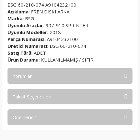
BSG 60-210-074 A9104232100
Açıklama:
FREN DISKI ARKA
Marka:
BSG
Uyumlu Araçlar:
907-910 SPRINTER
Uyumlu Modeller:
2018-
Parça Numarası:
A9104232100
Üretici Numarası:
BSG 60-210-074
Satış Türü:
ADET
Ürün Durumu:
KULLANILMAMIŞ / SIFIR
Yorumlar
Taksit Seçenekleri
Bu ürüne ilk yorumu siz yapın!
Önerileriniz
Yorum Yaz
Bu ürünün fiyat bilgisi, resim, ürün açıklamalarında ve diğer
konularda yetersiz gördüğünüz noktaları öneri formunu