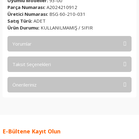
Uyumlu Modeller:
93-00
Parça Numarası:
A2024210912
Üretici Numarası:
BSG 60-210-031
Satış Türü:
ADET
Ürün Durumu:
KULLANILMAMIŞ / SIFIR
Yorumlar
Taksit Seçenekleri
Bu ürüne ilk yorumu siz yapın!
Önerileriniz
Yorum Yaz
Bu ürünün fiyat bilgisi, resim, ürün açıklamalarında ve diğer
konularda yetersiz gördüğünüz noktaları öneri formunu
kullanarak tarafımıza iletebilirsiniz.
Görüş ve önerileriniz için teşekkür ederiz.
E-Bültene Kayıt Olun
Ürün resmi kalitesiz, bozuk veya görüntülenemiyor.