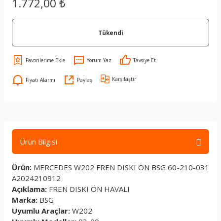
1.772,00 ₺
Tükendi
Yorum Yaz
Tavsiye Et
Karşılaştır
Fiyatı Alarmı
Paylaş
Ürün Bilgisi
Ürün:
MERCEDES W202 FREN DISKI ÖN BSG 60-210-031
A2024210912
Açıklama:
FREN DISKI ÖN HAVALI
Marka:
BSG
Uyumlu Araçlar:
W202