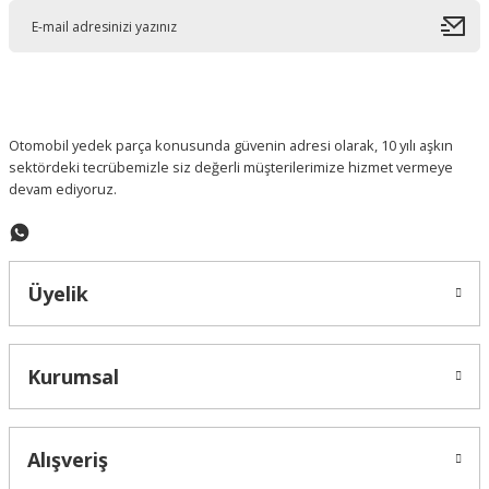
Ürün açıklamasında eksik bilgiler bulunuyor.
Ürün bilgilerinde hatalar bulunuyor.
Ürün fiyatı diğer sitelerden daha pahalı.
Bu ürüne benzer farklı alternatifler olmalı.
Otomobil yedek parça konusunda güvenin adresi olarak, 10 yılı aşkın
sektördeki tecrübemizle siz değerli müşterilerimize hizmet vermeye
devam ediyoruz.
Gönder
Üyelik
Kurumsal
Alışveriş