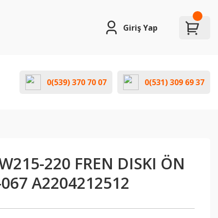
Giriş Yap
0(539) 370 70 07
0(531) 309 69 37
W215-220 FREN DISKI ÖN
-067 A2204212512