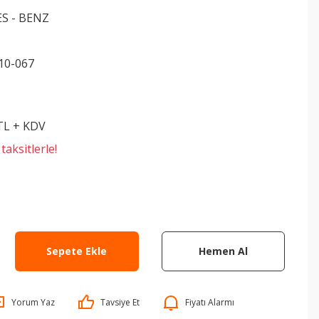
S - BENZ
10-067
 TL + KDV
aksitlerle!
Sepete Ekle
Hemen Al
Yorum Yaz
Tavsiye Et
Fiyatı Alarmı