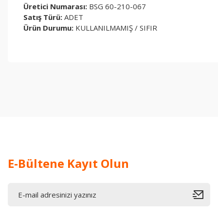
Üretici Numarası:
BSG 60-210-067
Satış Türü:
ADET
Ürün Durumu:
KULLANILMAMIŞ / SIFIR
Bu ürünün fiyat bilgisi, resim, ürün açıklamalarında ve diğer konul
Görüş ve önerileriniz için teşekkür ederiz.
Ürün resmi kalitesiz, bozuk veya görüntülenemiyor.
Ürün açıklamasında eksik bilgiler bulunuyor.
Ürün bilgilerinde hatalar bulunuyor.
Ürün fiyatı diğer sitelerden daha pahalı.
Bu ürüne benzer farklı alternatifler olmalı.
E-Bültene Kayıt Olun