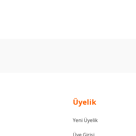
arda yetersiz gördüğünüz noktaları öneri formunu kullanarak tarafımıza ilet
Bu ürüne ilk yorumu siz yapın!
Yorum Yaz
Üyelik
Yeni Üyelik
Gönder
Üye Girişi