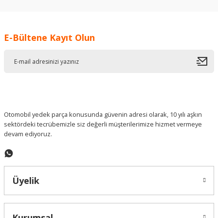
kullanarak tarafımıza iletebilirsiniz.
Görüş ve önerileriniz için teşekkür ederiz.
E-Bültene Kayıt Olun
Ürün resmi kalitesiz, bozuk veya görüntülenemiyor.
Ürün açıklamasında eksik bilgiler bulunuyor.
Ürün bilgilerinde hatalar bulunuyor.
Ürün fiyatı diğer sitelerden daha pahalı.
Bu ürüne benzer farklı alternatifler olmalı.
Otomobil yedek parça konusunda güvenin adresi olarak, 10 yılı aşkın
sektördeki tecrübemizle siz değerli müşterilerimize hizmet vermeye
devam ediyoruz.
Gönder
Üyelik
Kurumsal