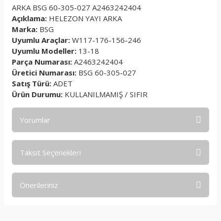
ARKA BSG 60-305-027 A2463242404
Açıklama:
HELEZON YAYI ARKA
Marka:
BSG
Uyumlu Araçlar:
W117-176-156-246
Uyumlu Modeller:
13-18
Parça Numarası:
A2463242404
Üretici Numarası:
BSG 60-305-027
Satış Türü:
ADET
Ürün Durumu:
KULLANILMAMIŞ / SIFIR
Yorumlar
Taksit Seçenekleri
Bu ürüne ilk yorumu siz yapın!
Önerileriniz
Yorum Yaz
Bu ürünün fiyat bilgisi, resim, ürün açıklamalarında ve diğer
konularda yetersiz gördüğünüz noktaları öneri formunu