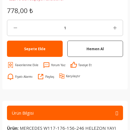
778,00 ₺
Sepete Ekle
Hemen Al
Yorum Yaz
Tavsiye Et
Karşılaştır
Fiyatı Alarmı
Paylaş
Ürün Bilgisi
Ürün:
MERCEDES W117-176-156-246 HELEZON YAYI