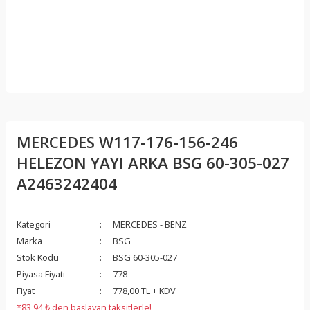
MERCEDES W117-176-156-246
HELEZON YAYI ARKA BSG 60-305-027
A2463242404
Kategori
MERCEDES - BENZ
Marka
BSG
Stok Kodu
BSG 60-305-027
Piyasa Fiyatı
778
Fiyat
778,00 TL + KDV
*83,94 ₺ den başlayan taksitlerle!