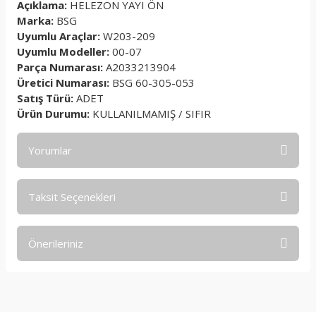
Açıklama:
HELEZON YAYI ÖN
Marka:
BSG
Uyumlu Araçlar:
W203-209
Uyumlu Modeller:
00-07
Parça Numarası:
A2033213904
Üretici Numarası:
BSG 60-305-053
Satış Türü:
ADET
Ürün Durumu:
KULLANILMAMIŞ / SIFIR
Yorumlar
Taksit Seçenekleri
Bu ürüne ilk yorumu siz yapın!
Önerileriniz
Yorum Yaz
Bu ürünün fiyat bilgisi, resim, ürün açıklamalarında ve diğer
konularda yetersiz gördüğünüz noktaları öneri formunu
kullanarak tarafımıza iletebilirsiniz.