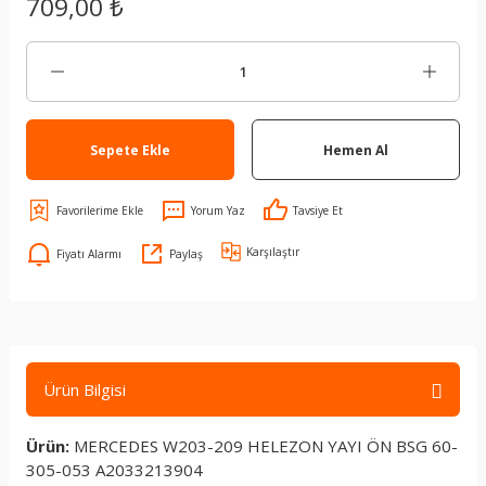
709,00 ₺
Sepete Ekle
Hemen Al
Yorum Yaz
Tavsiye Et
Karşılaştır
Fiyatı Alarmı
Paylaş
Ürün Bilgisi
Ürün:
MERCEDES W203-209 HELEZON YAYI ÖN BSG 60-
305-053 A2033213904