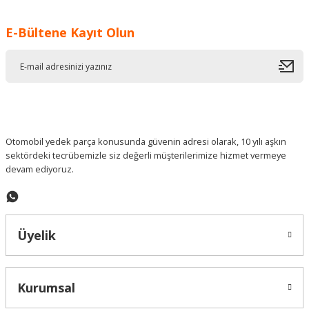
Görüş ve önerileriniz için teşekkür ederiz.
E-Bültene Kayıt Olun
Ürün resmi kalitesiz, bozuk veya görüntülenemiyor.
Ürün açıklamasında eksik bilgiler bulunuyor.
Ürün bilgilerinde hatalar bulunuyor.
Ürün fiyatı diğer sitelerden daha pahalı.
Bu ürüne benzer farklı alternatifler olmalı.
Otomobil yedek parça konusunda güvenin adresi olarak, 10 yılı aşkın
sektördeki tecrübemizle siz değerli müşterilerimize hizmet vermeye
devam ediyoruz.
Gönder
Üyelik
Kurumsal