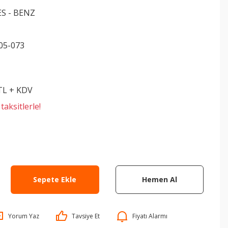
S - BENZ
05-073
 TL + KDV
aksitlerle!
Sepete Ekle
Hemen Al
Yorum Yaz
Tavsiye Et
Fiyatı Alarmı