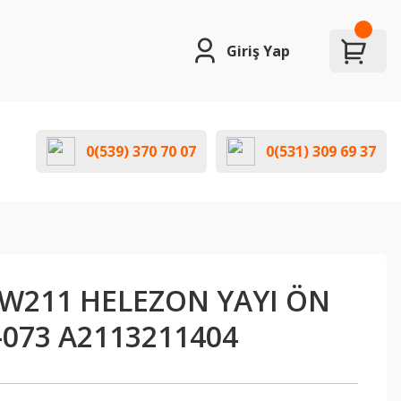
Giriş Yap
0(539) 370 70 07
0(531) 309 69 37
W211 HELEZON YAYI ÖN
-073 A2113211404