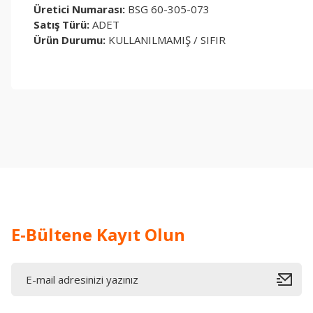
Üretici Numarası:
BSG 60-305-073
Satış Türü:
ADET
Ürün Durumu:
KULLANILMAMIŞ / SIFIR
Bu ürünün fiyat bilgisi, resim, ürün açıklamalarında ve diğer konul
Görüş ve önerileriniz için teşekkür ederiz.
Ürün resmi kalitesiz, bozuk veya görüntülenemiyor.
Ürün açıklamasında eksik bilgiler bulunuyor.
Ürün bilgilerinde hatalar bulunuyor.
Ürün fiyatı diğer sitelerden daha pahalı.
Bu ürüne benzer farklı alternatifler olmalı.
E-Bültene Kayıt Olun