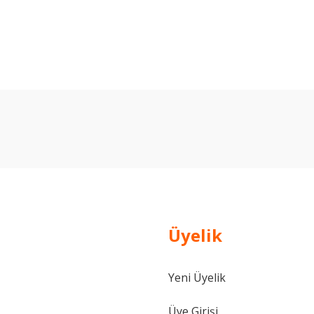
arda yetersiz gördüğünüz noktaları öneri formunu kullanarak tarafımıza ilet
Bu ürüne ilk yorumu siz yapın!
Yorum Yaz
Üyelik
Yeni Üyelik
Gönder
Üye Girişi