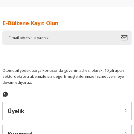
kullanarak tarafımıza iletebilirsiniz.
Görüş ve önerileriniz için teşekkür ederiz.
E-Bültene Kayıt Olun
Ürün resmi kalitesiz, bozuk veya görüntülenemiyor.
Ürün açıklamasında eksik bilgiler bulunuyor.
Ürün bilgilerinde hatalar bulunuyor.
Ürün fiyatı diğer sitelerden daha pahalı.
Bu ürüne benzer farklı alternatifler olmalı.
Otomobil yedek parça konusunda güvenin adresi olarak, 10 yılı aşkın
sektördeki tecrübemizle siz değerli müşterilerimize hizmet vermeye
devam ediyoruz.
Gönder
Üyelik
Kurumsal