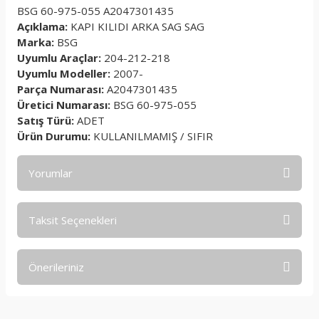
BSG 60-975-055 A2047301435
Açıklama:
KAPI KILIDI ARKA SAG SAG
Marka:
BSG
Uyumlu Araçlar:
204-212-218
Uyumlu Modeller:
2007-
Parça Numarası:
A2047301435
Üretici Numarası:
BSG 60-975-055
Satış Türü:
ADET
Ürün Durumu:
KULLANILMAMIŞ / SIFIR
Yorumlar
Taksit Seçenekleri
Bu ürüne ilk yorumu siz yapın!
Önerileriniz
Yorum Yaz
Bu ürünün fiyat bilgisi, resim, ürün açıklamalarında ve diğer
konularda yetersiz gördüğünüz noktaları öneri formunu