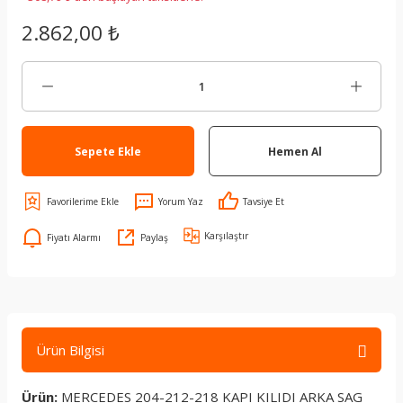
2.862,00 ₺
Sepete Ekle
Hemen Al
Yorum Yaz
Tavsiye Et
Karşılaştır
Fiyatı Alarmı
Paylaş
Ürün Bilgisi
Ürün:
MERCEDES 204-212-218 KAPI KILIDI ARKA SAG