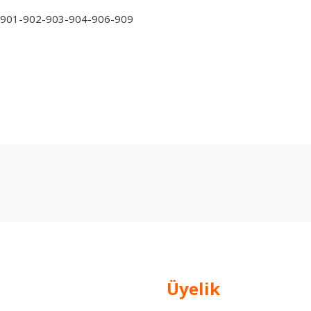
901-902-903-904-906-909
arda yetersiz gördüğünüz noktaları öneri formunu kullanarak tarafımıza ilet
Bu ürüne ilk yorumu siz yapın!
Yorum Yaz
Üyelik