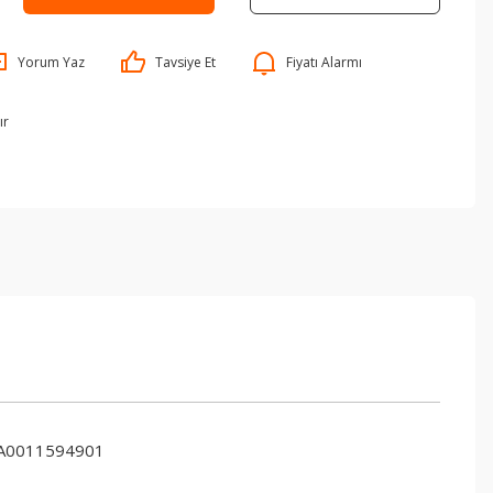
Yorum Yaz
Tavsiye Et
Fiyatı Alarmı
ır
 A0011594901