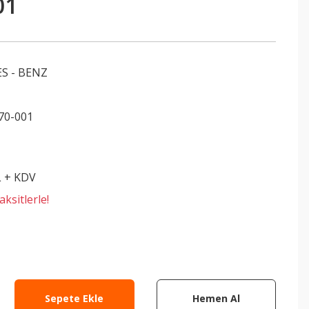
01
S - BENZ
70-001
L + KDV
ksitlerle!
Sepete Ekle
Hemen Al