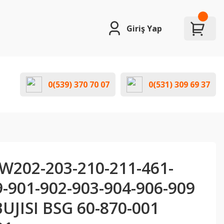
Giriş Yap
0(539) 370 70 07
0(531) 309 69 37
202-203-210-211-461-
9-901-902-903-904-906-909
UJISI BSG 60-870-001