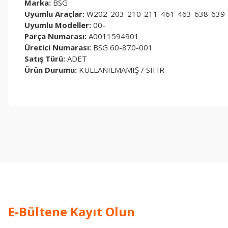
Marka:
BSG
Uyumlu Araçlar:
W202-203-210-211-461-463-638-639-
Uyumlu Modeller:
00-
Parça Numarası:
A0011594901
Üretici Numarası:
BSG 60-870-001
Satış Türü:
ADET
Ürün Durumu:
KULLANILMAMIŞ / SIFIR
Bu ürünün fiyat bilgisi, resim, ürün açıklamalarında ve diğer konul
Görüş ve önerileriniz için teşekkür ederiz.
Ürün resmi kalitesiz, bozuk veya görüntülenemiyor.
Ürün açıklamasında eksik bilgiler bulunuyor.
Ürün bilgilerinde hatalar bulunuyor.
Ürün fiyatı diğer sitelerden daha pahalı.
Bu ürüne benzer farklı alternatifler olmalı.
E-Bültene Kayıt Olun