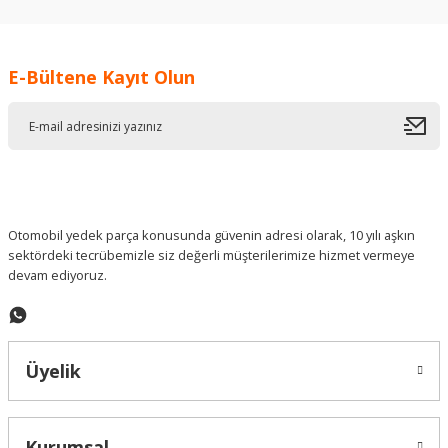
kullanarak tarafımıza iletebilirsiniz.
Görüş ve önerileriniz için teşekkür ederiz.
E-Bültene Kayıt Olun
Ürün resmi kalitesiz, bozuk veya görüntülenemiyor.
Ürün açıklamasında eksik bilgiler bulunuyor.
Ürün bilgilerinde hatalar bulunuyor.
Ürün fiyatı diğer sitelerden daha pahalı.
Bu ürüne benzer farklı alternatifler olmalı.
Otomobil yedek parça konusunda güvenin adresi olarak, 10 yılı aşkın
sektördeki tecrübemizle siz değerli müşterilerimize hizmet vermeye
devam ediyoruz.
Gönder
Üyelik
Kurumsal