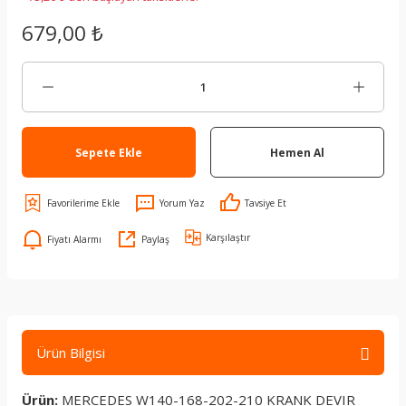
679,00 ₺
Sepete Ekle
Hemen Al
Yorum Yaz
Tavsiye Et
Karşılaştır
Fiyatı Alarmı
Paylaş
Ürün Bilgisi
Ürün:
MERCEDES W140-168-202-210 KRANK DEVIR