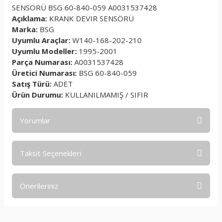
SENSÖRÜ BSG 60-840-059 A0031537428
Açıklama:
KRANK DEVIR SENSÖRÜ
Marka:
BSG
Uyumlu Araçlar:
W140-168-202-210
Uyumlu Modeller:
1995-2001
Parça Numarası:
A0031537428
Üretici Numarası:
BSG 60-840-059
Satış Türü:
ADET
Ürün Durumu:
KULLANILMAMIŞ / SIFIR
Yorumlar
Taksit Seçenekleri
Bu ürüne ilk yorumu siz yapın!
Önerileriniz
Yorum Yaz
Bu ürünün fiyat bilgisi, resim, ürün açıklamalarında ve diğer
konularda yetersiz gördüğünüz noktaları öneri formunu