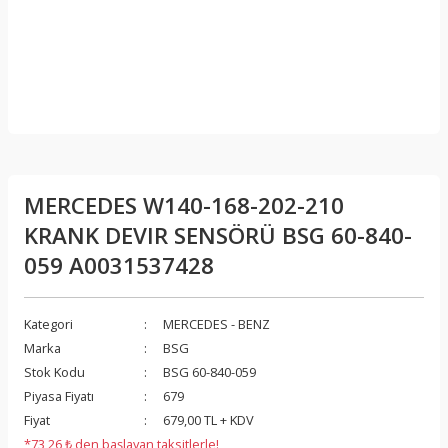
MERCEDES W140-168-202-210
KRANK DEVIR SENSÖRÜ BSG 60-840-
059 A0031537428
Kategori
MERCEDES - BENZ
Marka
BSG
Stok Kodu
BSG 60-840-059
Piyasa Fiyatı
679
Fiyat
679,00 TL + KDV
*73,26 ₺ den başlayan taksitlerle!