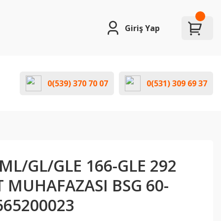
Giriş Yap
0(539) 370 70 07
0(531) 309 69 37
ML/GL/GLE 166-GLE 292
 MUHAFAZASI BSG 60-
665200023