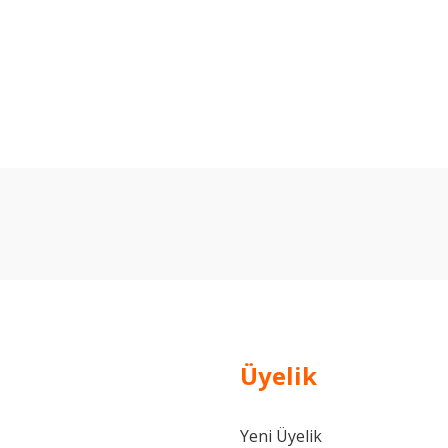
arda yetersiz gördüğünüz noktaları öneri formunu kullanarak tarafımıza ilet
Bu ürüne ilk yorumu siz yapın!
Yorum Yaz
Üyelik
Yeni Üyelik