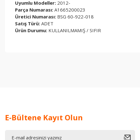
Uyumlu Modeller:
2012-
Parça Numarası:
A1665200023
Üretici Numarası:
BSG 60-922-018
Satış Türü:
ADET
Ürün Durumu:
KULLANILMAMIŞ / SIFIR
Bu ürünün fiyat bilgisi, resim, ürün açıklamalarında ve diğer konul
Görüş ve önerileriniz için teşekkür ederiz.
Ürün resmi kalitesiz, bozuk veya görüntülenemiyor.
Ürün açıklamasında eksik bilgiler bulunuyor.
Ürün bilgilerinde hatalar bulunuyor.
Ürün fiyatı diğer sitelerden daha pahalı.
Bu ürüne benzer farklı alternatifler olmalı.
E-Bültene Kayıt Olun