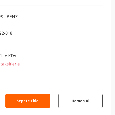
S - BENZ
22-018
 TL + KDV
aksitlerle!
Sepete Ekle
Hemen Al