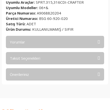
Uyumlu Araçlar:
SPRT.315,316CDI-CRAFTER
Uyumlu Modeller:
06+&
Parça Numarası:
A9068820204
Üretici Numarası:
BSG 60-920-020
Satış Türü:
ADET
Ürün Durumu:
KULLANILMAMIŞ / SIFIR
Yorumlar
Taksit Seçenekleri
Bu ürüne ilk yorumu siz yapın!
Önerileriniz
Yorum Yaz
Bu ürünün fiyat bilgisi, resim, ürün açıklamalarında ve diğer
konularda yetersiz gördüğünüz noktaları öneri formunu
kullanarak tarafımıza iletebilirsiniz.
Görüş ve önerileriniz için teşekkür ederiz.