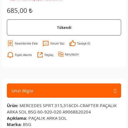
685,00 ₺
Tükendi
Yorum Yaz
Tavsiye Et
Karşılaştır
Fiyatı Alarmı
Paylaş
Ürün Bilgisi
Ürün:
MERCEDES SPRT.315,316CDI-CRAFTER PAÇALIK
ARKA SOL BSG 60-920-020 A9068820204
Açıklama:
PAÇALIK ARKA SOL
Marka:
BSG