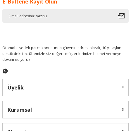
E-Bültene Kayıt Olun
Ürün resmi kalitesiz, bozuk veya görüntülenemiyor.
Ürün açıklamasında eksik bilgiler bulunuyor.
Ürün bilgilerinde hatalar bulunuyor.
Ürün fiyatı diğer sitelerden daha pahalı.
Bu ürüne benzer farklı alternatifler olmalı.
Otomobil yedek parça konusunda güvenin adresi olarak, 10 yılı aşkın
sektördeki tecrübemizle siz değerli müşterilerimize hizmet vermeye
devam ediyoruz.
Gönder
Üyelik
Kurumsal