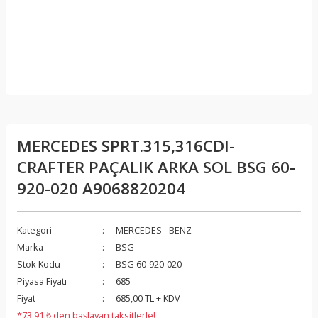
MERCEDES SPRT.315,316CDI-
CRAFTER PAÇALIK ARKA SOL BSG 60-
920-020 A9068820204
Kategori
MERCEDES - BENZ
Marka
BSG
Stok Kodu
BSG 60-920-020
Piyasa Fiyatı
685
Fiyat
685,00 TL + KDV
*73,91 ₺ den başlayan taksitlerle!