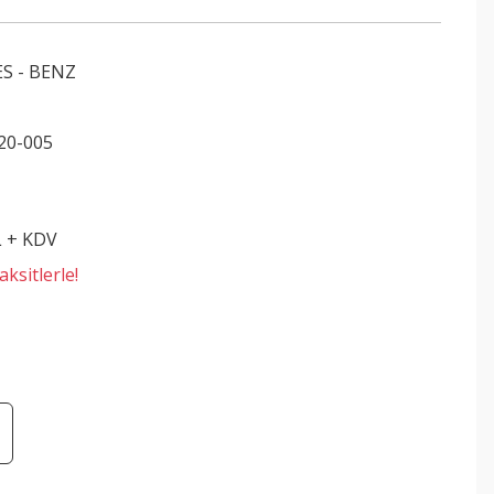
S - BENZ
20-005
L + KDV
ksitlerle!