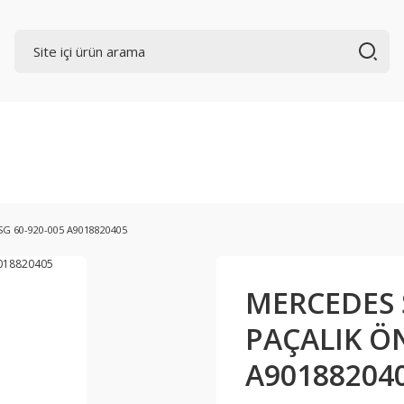
G 60-920-005 A9018820405
MERCEDES S
PAÇALIK ÖN
A90188204