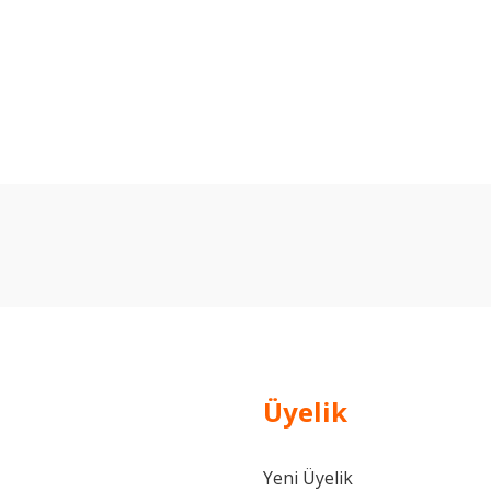
arda yetersiz gördüğünüz noktaları öneri formunu kullanarak tarafımıza ilet
Bu ürüne ilk yorumu siz yapın!
Yorum Yaz
Üyelik
Yeni Üyelik