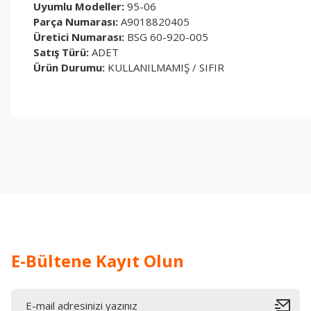
Uyumlu Modeller:
95-06
Parça Numarası:
A9018820405
Üretici Numarası:
BSG 60-920-005
Satış Türü:
ADET
Ürün Durumu:
KULLANILMAMIŞ / SIFIR
Bu ürünün fiyat bilgisi, resim, ürün açıklamalarında ve diğer konul
Görüş ve önerileriniz için teşekkür ederiz.
Ürün resmi kalitesiz, bozuk veya görüntülenemiyor.
Ürün açıklamasında eksik bilgiler bulunuyor.
Ürün bilgilerinde hatalar bulunuyor.
Ürün fiyatı diğer sitelerden daha pahalı.
Bu ürüne benzer farklı alternatifler olmalı.
E-Bültene Kayıt Olun