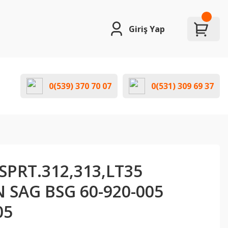
Giriş Yap
0(539) 370 70 07
0(531) 309 69 37
PRT.312,313,LT35
 SAG BSG 60-920-005
05