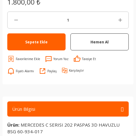
1.800,00 ₺
Sepete Ekle
Hemen Al
Yorum Yaz
Tavsiye Et
Karşılaştır
Fiyatı Alarmı
Paylaş
Ürün Bilgisi
Ürün:
MERCEDES C SERISI 202 PASPAS 3D HAVUZLU
BSG 60-934-017