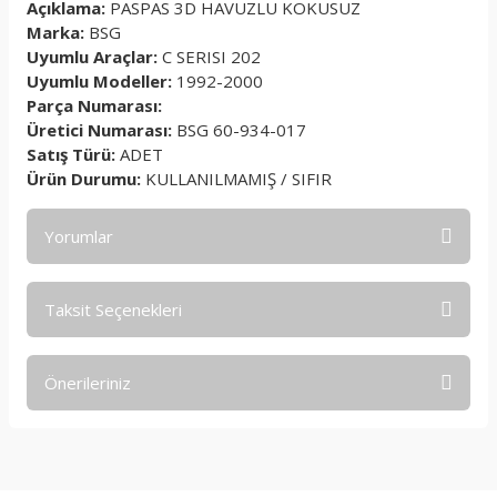
Açıklama:
PASPAS 3D HAVUZLU KOKUSUZ
Marka:
BSG
Uyumlu Araçlar:
C SERISI 202
Uyumlu Modeller:
1992-2000
Parça Numarası:
Üretici Numarası:
BSG 60-934-017
Satış Türü:
ADET
Ürün Durumu:
KULLANILMAMIŞ / SIFIR
Yorumlar
Taksit Seçenekleri
Bu ürüne ilk yorumu siz yapın!
Önerileriniz
Yorum Yaz
Bu ürünün fiyat bilgisi, resim, ürün açıklamalarında ve diğer
konularda yetersiz gördüğünüz noktaları öneri formunu
kullanarak tarafımıza iletebilirsiniz.