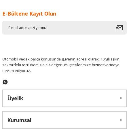
Görüş ve önerileriniz için teşekkür ederiz.
E-Bültene Kayıt Olun
Ürün resmi kalitesiz, bozuk veya görüntülenemiyor.
Ürün açıklamasında eksik bilgiler bulunuyor.
Ürün bilgilerinde hatalar bulunuyor.
Ürün fiyatı diğer sitelerden daha pahalı.
Bu ürüne benzer farklı alternatifler olmalı.
Otomobil yedek parça konusunda güvenin adresi olarak, 10 yılı aşkın
sektördeki tecrübemizle siz değerli müşterilerimize hizmet vermeye
devam ediyoruz.
Gönder
Üyelik
Kurumsal