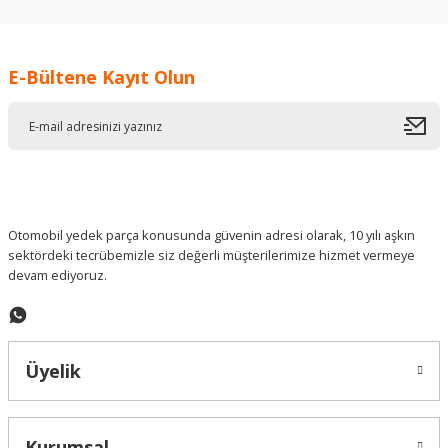
kullanarak tarafımıza iletebilirsiniz.
Görüş ve önerileriniz için teşekkür ederiz.
E-Bültene Kayıt Olun
Ürün resmi kalitesiz, bozuk veya görüntülenemiyor.
Ürün açıklamasında eksik bilgiler bulunuyor.
Ürün bilgilerinde hatalar bulunuyor.
Ürün fiyatı diğer sitelerden daha pahalı.
Bu ürüne benzer farklı alternatifler olmalı.
Otomobil yedek parça konusunda güvenin adresi olarak, 10 yılı aşkın
sektördeki tecrübemizle siz değerli müşterilerimize hizmet vermeye
devam ediyoruz.
Gönder
Üyelik
Kurumsal