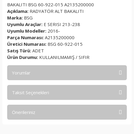
BAKALITI BSG 60-922-015 A2135200000
Açıklama:
RADYATÖR ALT BAKALITI
Marka:
BSG
Uyumlu Araçlar:
E SERISI 213-238
Uyumlu Modeller:
2016-
Parça Numarası:
A2135200000
Üretici Numarası:
BSG 60-922-015
Satış Türü:
ADET
Ürün Durumu:
KULLANILMAMIŞ / SIFIR
Yorumlar
Taksit Seçenekleri
Bu ürüne ilk yorumu siz yapın!
Önerileriniz
Yorum Yaz
Bu ürünün fiyat bilgisi, resim, ürün açıklamalarında ve diğer
konularda yetersiz gördüğünüz noktaları öneri formunu