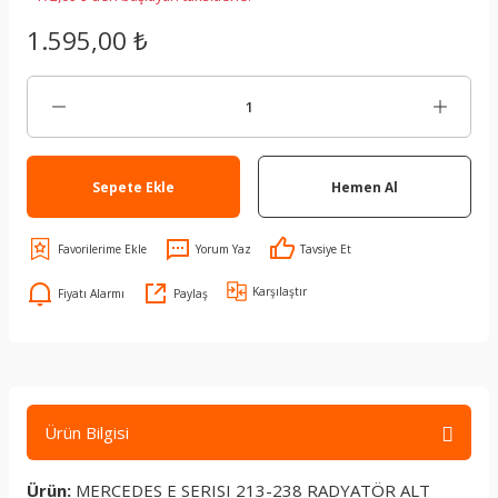
1.595,00 ₺
Sepete Ekle
Hemen Al
Yorum Yaz
Tavsiye Et
Karşılaştır
Fiyatı Alarmı
Paylaş
Ürün Bilgisi
Ürün:
MERCEDES E SERISI 213-238 RADYATÖR ALT