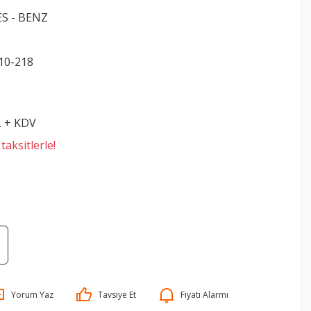
S - BENZ
10-218
L + KDV
aksitlerle!
Yorum Yaz
Tavsiye Et
Fiyatı Alarmı