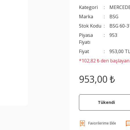
Kategori
MERCEDE
Marka
BSG
Stok Kodu
BSG 60-3
Piyasa
953
Fiyatı
Fiyat
953,00 T
*102,82 ₺ den başlayan t
953,00 ₺
Tükendi