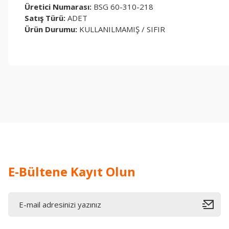
Üretici Numarası:
BSG 60-310-218
Satış Türü:
ADET
Ürün Durumu:
KULLANILMAMIŞ / SIFIR
Bu ürünün fiyat bilgisi, resim, ürün açıklamalarında ve diğer konul
Görüş ve önerileriniz için teşekkür ederiz.
Ürün resmi kalitesiz, bozuk veya görüntülenemiyor.
Ürün açıklamasında eksik bilgiler bulunuyor.
Ürün bilgilerinde hatalar bulunuyor.
Ürün fiyatı diğer sitelerden daha pahalı.
Bu ürüne benzer farklı alternatifler olmalı.
E-Bültene Kayıt Olun