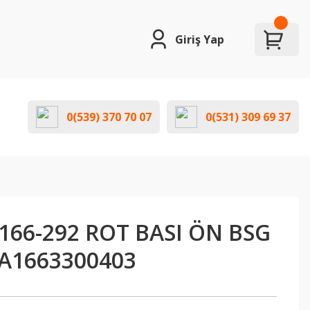
Giriş Yap
0(539) 370 70 07
0(531) 309 69 37
166-292 ROT BASI ÖN BSG
 A1663300403