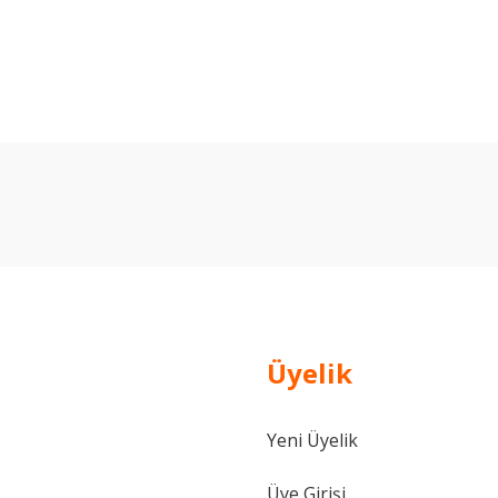
arda yetersiz gördüğünüz noktaları öneri formunu kullanarak tarafımıza ilet
Bu ürüne ilk yorumu siz yapın!
Yorum Yaz
Üyelik
Yeni Üyelik
Gönder
Üye Girişi