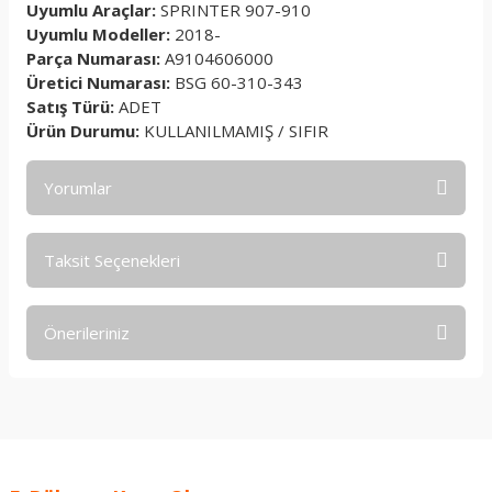
Uyumlu Araçlar:
SPRINTER 907-910
Uyumlu Modeller:
2018-
Parça Numarası:
A9104606000
Üretici Numarası:
BSG 60-310-343
Satış Türü:
ADET
Ürün Durumu:
KULLANILMAMIŞ / SIFIR
Yorumlar
Taksit Seçenekleri
Bu ürüne ilk yorumu siz yapın!
Önerileriniz
Yorum Yaz
Bu ürünün fiyat bilgisi, resim, ürün açıklamalarında ve diğer
konularda yetersiz gördüğünüz noktaları öneri formunu
kullanarak tarafımıza iletebilirsiniz.
Görüş ve önerileriniz için teşekkür ederiz.