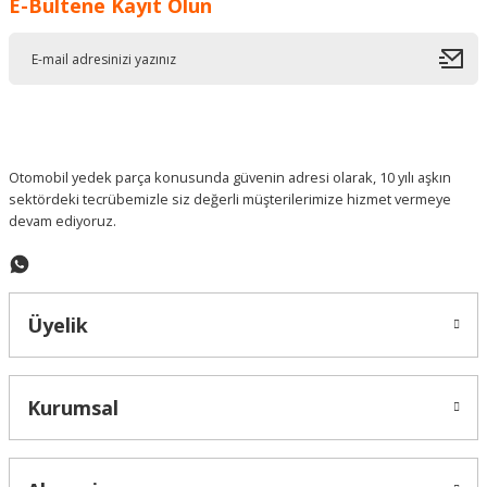
E-Bültene Kayıt Olun
Ürün resmi kalitesiz, bozuk veya görüntülenemiyor.
Ürün açıklamasında eksik bilgiler bulunuyor.
Ürün bilgilerinde hatalar bulunuyor.
Ürün fiyatı diğer sitelerden daha pahalı.
Bu ürüne benzer farklı alternatifler olmalı.
Otomobil yedek parça konusunda güvenin adresi olarak, 10 yılı aşkın
sektördeki tecrübemizle siz değerli müşterilerimize hizmet vermeye
devam ediyoruz.
Gönder
Üyelik
Kurumsal