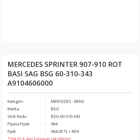
MERCEDES SPRINTER 907-910 ROT
BASI SAG BSG 60-310-343
A9104606000
Kategori
MERCEDES - BENZ
Marka
BSG
Stok Kodu
BSG 60-310-343
Piyasa Fiyatı
964
Fiyat
964,00 TL + KDV
*104,01 ₺ den başlayan taksitlerle!