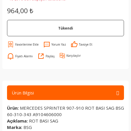
964,00 ₺
Tükendi
Yorum Yaz
Tavsiye Et
Karşılaştır
Fiyatı Alarmı
Paylaş
Ürün Bilgisi
Ürün:
MERCEDES SPRINTER 907-910 ROT BASI SAG BSG
60-310-343 A9104606000
Açıklama:
ROT BASI SAG
Marka:
BSG