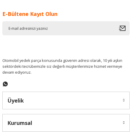
Görüş ve önerileriniz için teşekkür ederiz.
E-Bültene Kayıt Olun
Ürün resmi kalitesiz, bozuk veya görüntülenemiyor.
Ürün açıklamasında eksik bilgiler bulunuyor.
Ürün bilgilerinde hatalar bulunuyor.
Ürün fiyatı diğer sitelerden daha pahalı.
Bu ürüne benzer farklı alternatifler olmalı.
Otomobil yedek parça konusunda güvenin adresi olarak, 10 yılı aşkın
sektördeki tecrübemizle siz değerli müşterilerimize hizmet vermeye
devam ediyoruz.
Gönder
Üyelik
Kurumsal