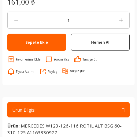
161,00 ₺
Sepete Ekle
Hemen Al
Yorum Yaz
Tavsiye Et
Karşılaştır
Fiyatı Alarmı
Paylaş
Ürün Bilgisi
Ürün:
MERCEDES W123-126-116 ROTIL ALT BSG 60-
310-125 A1163330927