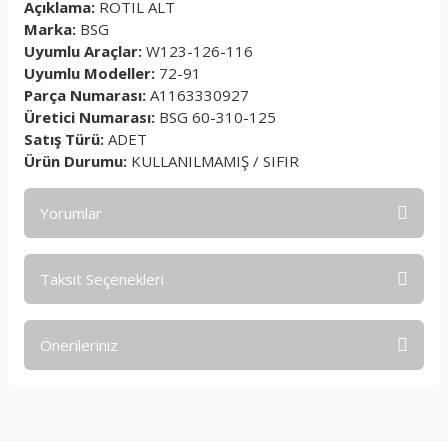
Açıklama:
ROTIL ALT
Marka:
BSG
Uyumlu Araçlar:
W123-126-116
Uyumlu Modeller:
72-91
Parça Numarası:
A1163330927
Üretici Numarası:
BSG 60-310-125
Satış Türü:
ADET
Ürün Durumu:
KULLANILMAMIŞ / SIFIR
Yorumlar
Taksit Seçenekleri
Bu ürüne ilk yorumu siz yapın!
Önerileriniz
Yorum Yaz
Bu ürünün fiyat bilgisi, resim, ürün açıklamalarında ve diğer
konularda yetersiz gördüğünüz noktaları öneri formunu
kullanarak tarafımıza iletebilirsiniz.