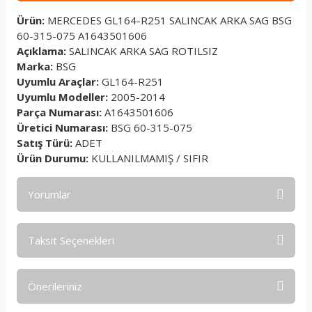
Ürün:
MERCEDES GL164-R251 SALINCAK ARKA SAG BSG
60-315-075 A1643501606
Açıklama:
SALINCAK ARKA SAG ROTILSIZ
Marka:
BSG
Uyumlu Araçlar:
GL164-R251
Uyumlu Modeller:
2005-2014
Parça Numarası:
A1643501606
Üretici Numarası:
BSG 60-315-075
Satış Türü:
ADET
Ürün Durumu:
KULLANILMAMIŞ / SIFIR
Yorumlar
Taksit Seçenekleri
Bu ürüne ilk yorumu siz yapın!
Önerileriniz
Yorum Yaz