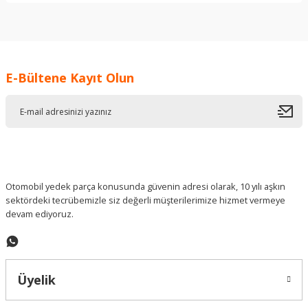
Bu ürünün fiyat bilgisi, resim, ürün açıklamalarında ve diğer
konularda yetersiz gördüğünüz noktaları öneri formunu
kullanarak tarafımıza iletebilirsiniz.
Görüş ve önerileriniz için teşekkür ederiz.
E-Bültene Kayıt Olun
Ürün resmi kalitesiz, bozuk veya görüntülenemiyor.
Ürün açıklamasında eksik bilgiler bulunuyor.
Ürün bilgilerinde hatalar bulunuyor.
Ürün fiyatı diğer sitelerden daha pahalı.
Bu ürüne benzer farklı alternatifler olmalı.
Otomobil yedek parça konusunda güvenin adresi olarak, 10 yılı aşkın
sektördeki tecrübemizle siz değerli müşterilerimize hizmet vermeye
devam ediyoruz.
Gönder
Üyelik