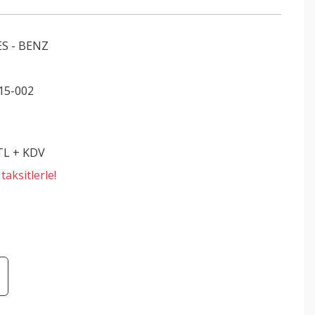
S - BENZ
15-002
 TL + KDV
aksitlerle!