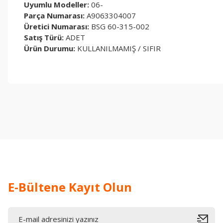
Uyumlu Modeller:
06-
Parça Numarası:
A9063304007
Üretici Numarası:
BSG 60-315-002
Satış Türü:
ADET
Ürün Durumu:
KULLANILMAMIŞ / SIFIR
Bu ürünün fiyat bilgisi, resim, ürün açıklamalarında ve diğer konul
Görüş ve önerileriniz için teşekkür ederiz.
Ürün resmi kalitesiz, bozuk veya görüntülenemiyor.
Ürün açıklamasında eksik bilgiler bulunuyor.
Ürün bilgilerinde hatalar bulunuyor.
Ürün fiyatı diğer sitelerden daha pahalı.
Bu ürüne benzer farklı alternatifler olmalı.
E-Bültene Kayıt Olun