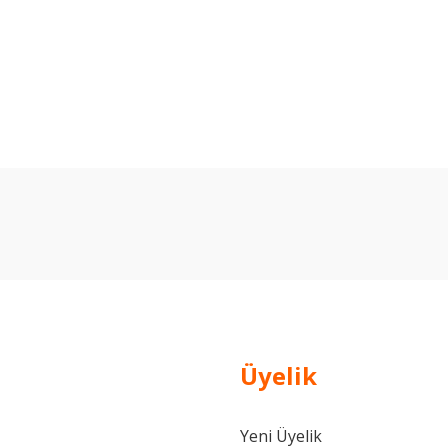
arda yetersiz gördüğünüz noktaları öneri formunu kullanarak tarafımıza ilet
Bu ürüne ilk yorumu siz yapın!
Yorum Yaz
Üyelik
Yeni Üyelik