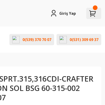
Giriş Yap
0(539) 370 70 07
0(531) 309 69 37
SPRT.315,316CDI-CRAFTER
N SOL BSG 60-315-002
07