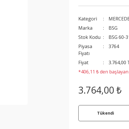
Kategori
MERCEDE
Marka
BSG
Stok Kodu
BSG 60-3
Piyasa
3764
Fiyatı
Fiyat
3.764,00
*406,11 ₺ den başlayan t
3.764,00 ₺
Tükendi