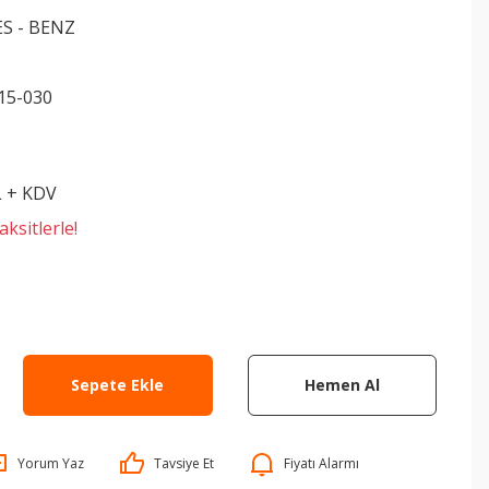
S - BENZ
15-030
L + KDV
ksitlerle!
Sepete Ekle
Hemen Al
Yorum Yaz
Tavsiye Et
Fiyatı Alarmı