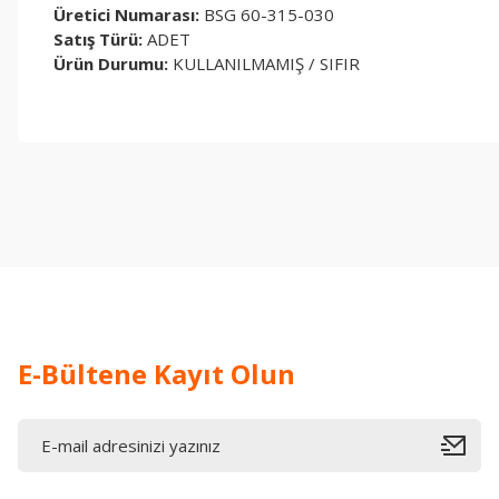
Üretici Numarası:
BSG 60-315-030
Satış Türü:
ADET
Ürün Durumu:
KULLANILMAMIŞ / SIFIR
Bu ürünün fiyat bilgisi, resim, ürün açıklamalarında ve diğer konul
Görüş ve önerileriniz için teşekkür ederiz.
Ürün resmi kalitesiz, bozuk veya görüntülenemiyor.
Ürün açıklamasında eksik bilgiler bulunuyor.
Ürün bilgilerinde hatalar bulunuyor.
Ürün fiyatı diğer sitelerden daha pahalı.
Bu ürüne benzer farklı alternatifler olmalı.
E-Bültene Kayıt Olun