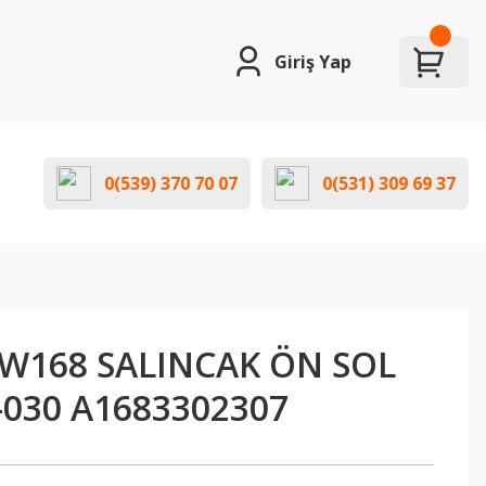
Giriş Yap
0(539) 370 70 07
0(531) 309 69 37
W168 SALINCAK ÖN SOL
-030 A1683302307