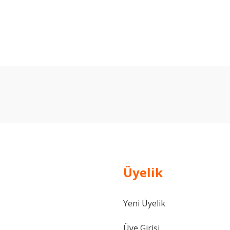
arda yetersiz gördüğünüz noktaları öneri formunu kullanarak tarafımıza ilet
Bu ürüne ilk yorumu siz yapın!
Yorum Yaz
Üyelik
Yeni Üyelik
Gönder
Üye Girişi